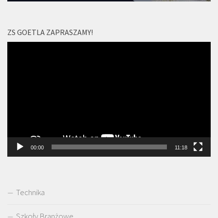
ZS GOETLA ZAPRASZAMY!
Odtwarzacz
video
00:00
11:18
Technika
Szkoły Branżowe