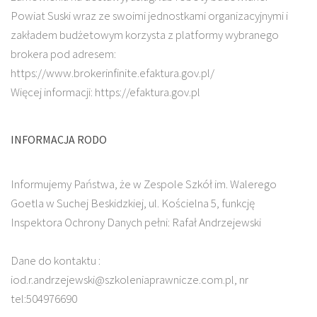
Powiat Suski wraz ze swoimi jednostkami organizacyjnymi i
zakładem budżetowym korzysta z platformy wybranego
brokera pod adresem:
https://www.brokerinfinite.efaktura.gov.pl/
Więcej informacji: https://efaktura.gov.pl
INFORMACJA RODO
Informujemy Państwa, że w Zespole Szkół im. Walerego
Goetla w Suchej Beskidzkiej, ul. Kościelna 5, funkcję
Inspektora Ochrony Danych pełni: Rafał Andrzejewski
Dane do kontaktu :
iod.r.andrzejewski@szkoleniaprawnicze.com.pl, nr
tel:504976690