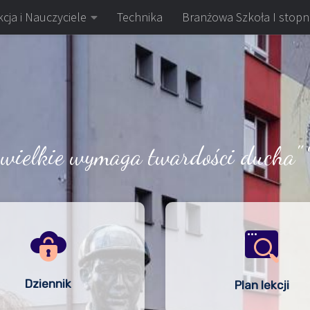
cja i Nauczyciele
Technika
Branżowa Szkoła I stopn
 wielkie wymaga twardości ducha" 
Dziennik
Plan lekcji