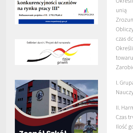
Określ
unią
Zrozum
Oblicz
czas d
Określ
towaru
Zarobi
I. Gru
Nauczy
II. Ha
Czas tr
Ilość 