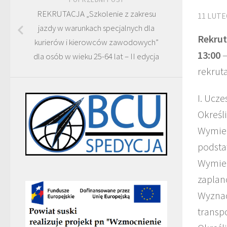
REKRUTACJA „Szkolenie z zakresu
11 LUTE
jazdy w warunkach specjalnych dla
Rekrut
kurierów i kierowców zawodowych”
13:00
–
dla osób w wieku 25-64 lat – II edycja
rekrut
I. Ucze
Określ
Wymien
podst
Wymien
zaplan
Wyznac
transp