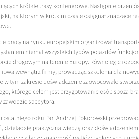
jących krótkie trasy kontenerowe. Następnie przeniósł
jski, na którym w krótkim czasie osiągnął znaczące re
owe.
cie pracy na rynku europejskim organizował transport
ystaniem niemal wszystkich typów pojazdów funkcjo
orcie drogowym na terenie Europy. Równolegle rozpoc
niową wewnątrz firmy, prowadząc szkolenia dla nowy
e w tym zakresie doświadczenie zaowocowało stworz
ego, którego celem jest przygotowanie osób spoza bra
w zawodzie spedytora.
u ostatniego roku Pan Andrzej Pokorowski przeprowad
ń, dzieląc się praktyczną wiedzą oraz doświadczeni
ykładowca łączy znajomość realiów rynkowych z umie