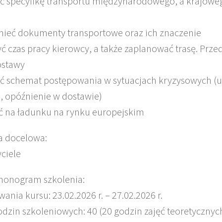
ić specyfikę transportu międzynarodowego, a krajoweg
ieć dokumenty transportowe oraz ich znaczenie
yć czas pracy kierowcy, a także zaplanować trasę. Prze
ostawy
ić schemat postępowania w sytuacjach kryzysowych (
, opóźnienie w dostawie)
ć na ładunku na rynku europejskim
pa docelowa:
ciele
rmonogram szkolenia:
wania kursu: 23.02.2026 r. – 27.02.2026 r.
godzin szkoleniowych: 40 (20 godzin zajęć teoretycznyc