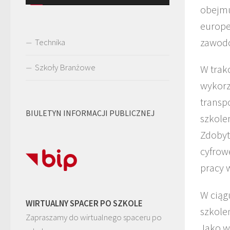
obejmu
europe
zawod
Technika
Szkoły Branżowe
W trak
wykorz
transp
BIULETYN INFORMACJI PUBLICZNEJ
szkole
Zdobyt
cyfrow
pracy 
W ciąg
WIRTUALNY SPACER PO SZKOLE
szkole
Zapraszamy do wirtualnego spaceru po
Jako w