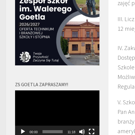
zajęć 
III. Li
12 mie
IV. Za
Dostęp
Szkole
Możliw
ZS GOETLA ZAPRASZAMY!
Regul
Odtwarzacz
V. Szk
video
Pan An
branży
ameryk
00:00
11:18