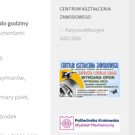
CENTRUM KSZTAŁCENIA
ZAWODOWEGO
. do godziny
Kursy kwalifikacyjne
okumentami
2025/2026
ł:
 wymiarów,
miary palet,
 środek