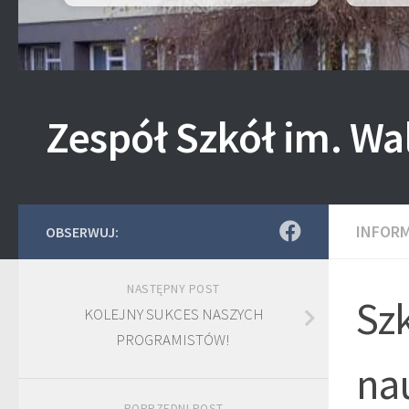
Zespół Szkół im. Wa
INFOR
OBSERWUJ:
NASTĘPNY POST
Sz
KOLEJNY SUKCES NASZYCH
PROGRAMISTÓW!
nau
POPRZEDNI POST