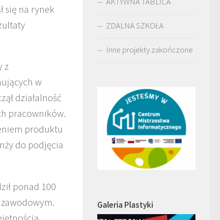
AKTYWNA TABLICA
 się na rynek
zultaty
ZDALNA SZKOŁA
Inne projekty zakończone
y z
nujących w
zął działalność
ch pracowników.
eniem produktu
nży do podjęcia
ził ponad 100
em zawodowym.
Galeria Plastyki
jętnością