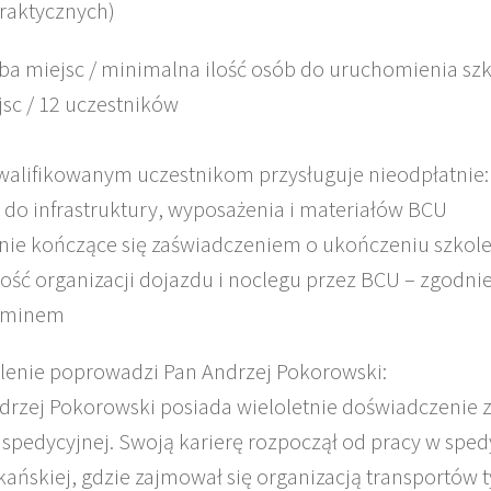
praktycznych)
czba miejsc / minimalna ilość osób do uruchomienia szk
jsc / 12 uczestników
kwalifikowanym uczestnikom przysługuje nieodpłatnie:
 do infrastruktury, wyposażenia i materiałów BCU
nie kończące się zaświadczeniem o ukończeniu szkol
ość organizacji dojazdu i noclegu przez BCU – zgodnie
aminem
olenie poprowadzi Pan Andrzej Pokorowski:
drzej Pokorowski posiada wieloletnie doświadczenie
 spedycyjnej. Swoją karierę rozpoczął od pracy w sped
ańskiej, gdzie zajmował się organizacją transportów 