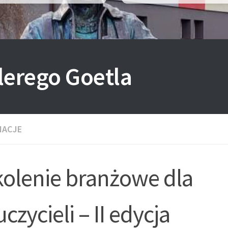
lerego Goetla
MACJE
kolenie branżowe dla
czycieli – II edycja