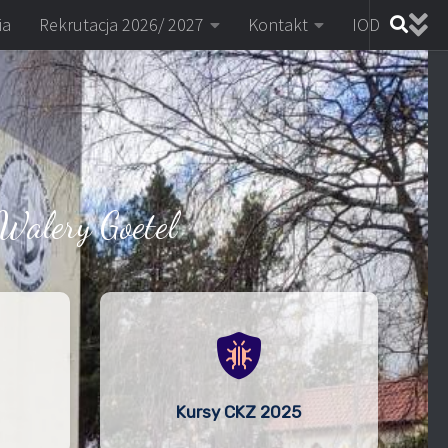
ia
Rekrutacja 2026/ 2027
Kontakt
IOD
Walery Goetel
Kursy CKZ 2025