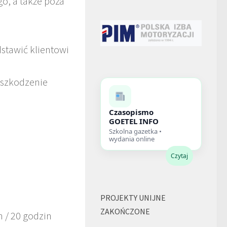
o, a także poza
dstawić klientowi
uszkodzenie
Czasopismo
GOETEL INFO
Szkolna gazetka •
wydania online
Czytaj
PROJEKTY UNIJNE
ZAKOŃCZONE
h / 20 godzin