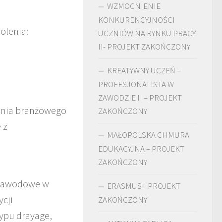
WZMOCNIENIE
KONKURENCYJNOŚCI
olenia:
UCZNIÓW NA RYNKU PRACY
II- PROJEKT ZAKOŃCZONY
KREATYWNY UCZEŃ –
PROFESJONALISTA W
ZAWODZIE II – PROJEKT
enia branżowego
ZAKOŃCZONY
 z
MAŁOPOLSKA CHMURA
EDUKACYJNA – PROJEKT
ZAKOŃCZONY
 zawodowe w
ERASMUS+ PROJEKT
ycji
ZAKOŃCZONY
typu drayage,