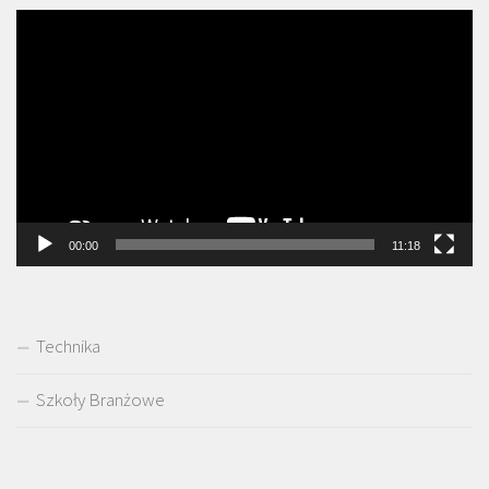
Odtwarzacz
video
00:00
11:18
Technika
Szkoły Branżowe