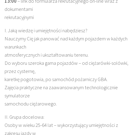
13:00
– link do formularza rekrutacyjnego on-line wraz z
dokumentami
rekrutacyjnymi
I. Jaką wiedzę i umiejętności nabędziesz?
Nauczymy Cię jak panować nad każdym pojazdem w każdych
warunkach
atmosferycznych i ukształtowaniu terenu.
Do wyboru szeroka gama pojazdów – od ciężarówki-solówki,
przez cysternę,
karetkę pogotowia, po samochód pożarniczy GBA.
Zajęcia praktyczne na zaawansowanym technologicznie
symulatorze
samochodu ciężarowego.
II. Grupa docelowa:
Osoby w wieku 25-64 lat – wykorzystujący umiejętności z
zakresu jazdy w