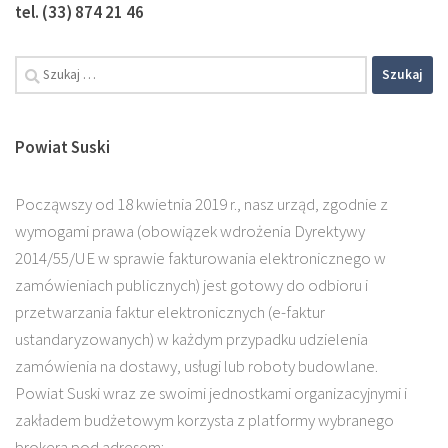
tel. (33) 874 21 46
Szukaj:
Powiat Suski
Począwszy od 18 kwietnia 2019 r., nasz urząd, zgodnie z
wymogami prawa (obowiązek wdrożenia Dyrektywy
2014/55/UE w sprawie fakturowania elektronicznego w
zamówieniach publicznych) jest gotowy do odbioru i
przetwarzania faktur elektronicznych (e-faktur
ustandaryzowanych) w każdym przypadku udzielenia
zamówienia na dostawy, usługi lub roboty budowlane.
Powiat Suski wraz ze swoimi jednostkami organizacyjnymi i
zakładem budżetowym korzysta z platformy wybranego
brokera pod adresem: