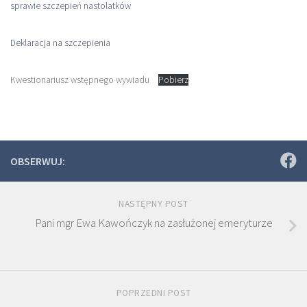
sprawie szczepień nastolatków
Deklaracja na szczepienia
Kwestionariusz wstępnego wywiadu
Pobierz
OBSERWUJ:
NASTĘPNY POST
Pani mgr Ewa Kawończyk na zasłużonej emeryturze
POPRZEDNI POST