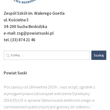
Zespół Szkół im. Walerego Goetla
ul. Kościelna 5
34-200 Sucha Beskidzka
e-mail: zsg@powiatsuski.pl
tel. (33) 874 21 46
Szukaj:
Powiat Suski
Począwszy od 18 kwietnia 2019 r., nasz urząd, zgodnie z
wymogami prawa (obowiązek wdrożenia Dyrektywy
2014/55/UE w sprawie fakturowania elektronicznego w
zamówieniach publicznych) jest gotowy do odbioru i