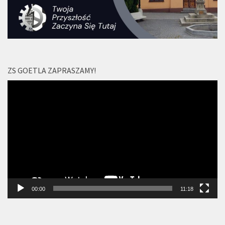
ZS GOETLA ZAPRASZAMY!
Odtwarzacz
video
00:00
11:18