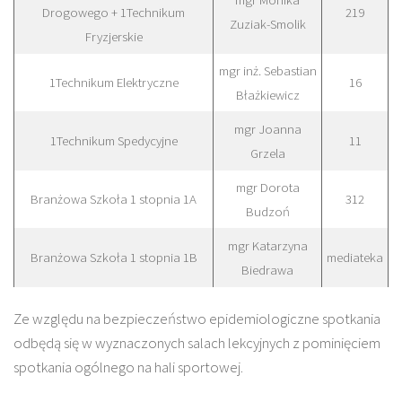
Drogowego + 1Technikum
219
Zuziak-Smolik
Fryzjerskie
mgr inż. Sebastian
1Technikum Elektryczne
16
Błażkiewicz
mgr Joanna
1Technikum Spedycyjne
11
Grzela
mgr Dorota
Branżowa Szkoła 1 stopnia 1A
312
Budzoń
mgr Katarzyna
Branżowa Szkoła 1 stopnia 1B
mediateka
Biedrawa
Ze względu na bezpieczeństwo epidemiologiczne spotkania
odbędą się w wyznaczonych salach lekcyjnych z pominięciem
spotkania ogólnego na hali sportowej.