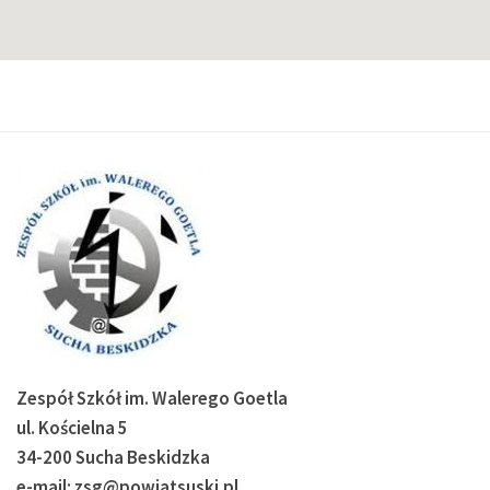
Zespół Szkół im. Walerego Goetla
ul. Kościelna 5
34-200 Sucha Beskidzka
e-mail: zsg@powiatsuski.pl