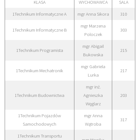
KLASA
WYCHOWAWCA
SALA
1Technikum Informatyczne A
mgr Anna Sikora
310
mgr Marzena
1Technikum Informatyczne B
303
Poloczek
mgr Abigail
1Technikum Programista
215
Bukowska
mgr Gabriela
1Technikum Mechatronik
217
Lurka
mgr inż.
1Technikum Budownictwa
Agnieszka
203
Węglarz
1Technikum Pojazdów
mgr Anna
317
Samochodowych
Wątroba
1Technikum Transportu
mgr Monika