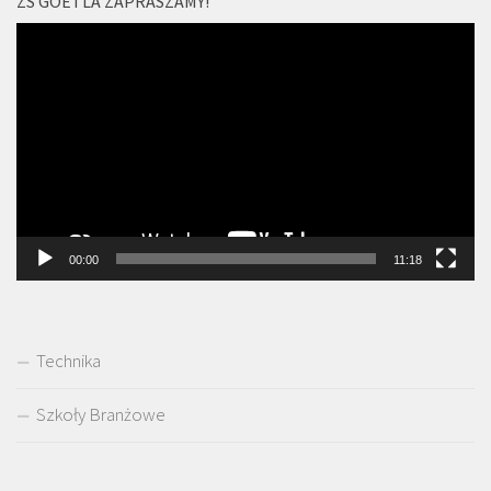
ZS GOETLA ZAPRASZAMY!
Odtwarzacz
video
00:00
11:18
Technika
Szkoły Branżowe