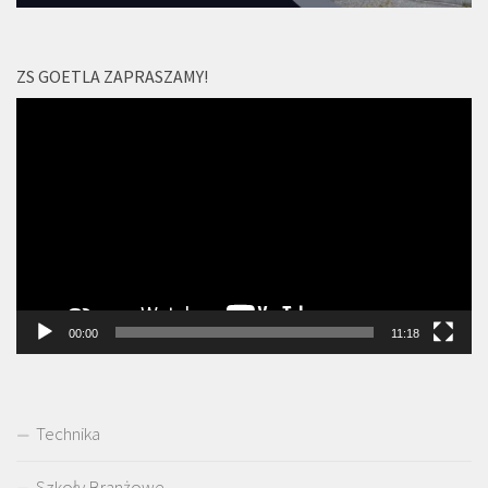
ZS GOETLA ZAPRASZAMY!
Odtwarzacz
video
00:00
11:18
Technika
Szkoły Branżowe