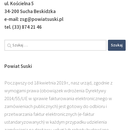
ul. Kościelna 5
34-200 Sucha Beskidzka
e-mail: zsg@powiatsuski.pl
tel. (33) 874 21 46
Powiat Suski
Począwszy od 18 kwietnia 2019 r., nasz urząd, zgodnie z
wymogami prawa (obowiązek wdrożenia Dyrektywy
2014/55/UE w sprawie fakturowania elektronicznego w
zamówieniach publicznych) jest gotowy do odbioru i
przetwarzania faktur elektronicznych (e-faktur
ustandaryzowanych) w każdym przypadku udzielenia
zamówienia na dostawy, usługi lub roboty budowlane.