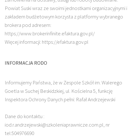
Powiat Suski wraz ze swoimi jednostkami organizacyjnymi i
zakładem budżetowym korzysta z platformy wybranego
brokera pod adresem:
https://www.brokerinfinite.efaktura.gov.pl/
Więcej informacji: https://efaktura.gov.pl
INFORMACJA RODO
Informujemy Państwa, że w Zespole Szkół im. Walerego
Goetla w Suchej Beskidzkiej, ul. Kościelna 5, funkcję
Inspektora Ochrony Danych pełni: Rafał Andrzejewski
Dane do kontaktu :
iod.r.andrzejewski@szkoleniaprawnicze.com.pl, nr
tel:504976690