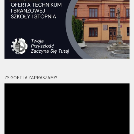
ZS GOETLA ZAPRASZAMY!
Odtwarzacz
video