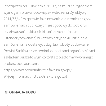
Począwszy od 18 kwietnia 2019 r., nasz urząd, zgodnie z
wymogami prawa (obowiązek wdrożenia Dyrektywy
2014/55/UE w sprawie fakturowania elektronicznego w
zamówieniach publicznych) jest gotowy do odbioru i
przetwarzania faktur elektronicznych (e-faktur
ustandaryzowanych) w każdym przypadku udzielenia
zamówienia na dostawy, usługi lub roboty budowlane.
Powiat Suski wraz ze swoimi jednostkami organizacyjnymi i
zakładem budżetowym korzysta z platformy wybranego
brokera pod adresem:
https://www.brokerinfinite.efaktura.gov.pl/
Więcej informacji: https://efaktura.gov.pl
INFORMACJA RODO