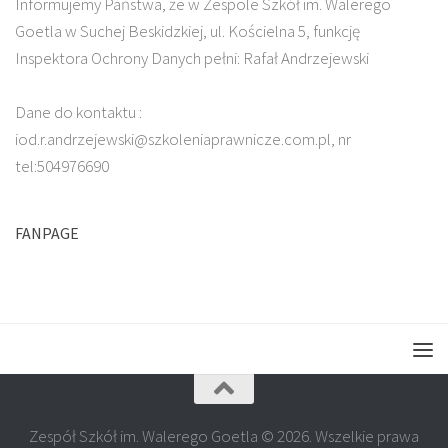
Informujemy Państwa, że w Zespole Szkół im. Walerego
Goetla w Suchej Beskidzkiej, ul. Kościelna 5, funkcję
Inspektora Ochrony Danych pełni: Rafał Andrzejewski
Dane do kontaktu :
iod.r.andrzejewski@szkoleniaprawnicze.com.pl, nr
tel:504976690
FANPAGE
Zespół Szkół im. Walerego Goetla © 2026. Wszelkie prawa