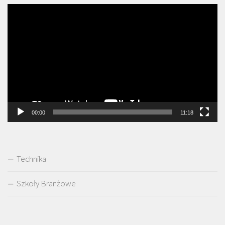
Odtwarzacz
video
00:00
11:18
Technika
Szkoły Branżowe