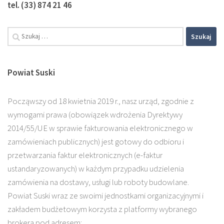
tel. (33) 874 21 46
Powiat Suski
Począwszy od 18 kwietnia 2019 r., nasz urząd, zgodnie z
wymogami prawa (obowiązek wdrożenia Dyrektywy
2014/55/UE w sprawie fakturowania elektronicznego w
zamówieniach publicznych) jest gotowy do odbioru i
przetwarzania faktur elektronicznych (e-faktur
ustandaryzowanych) w każdym przypadku udzielenia
zamówienia na dostawy, usługi lub roboty budowlane.
Powiat Suski wraz ze swoimi jednostkami organizacyjnymi i
zakładem budżetowym korzysta z platformy wybranego
brokera pod adresem: