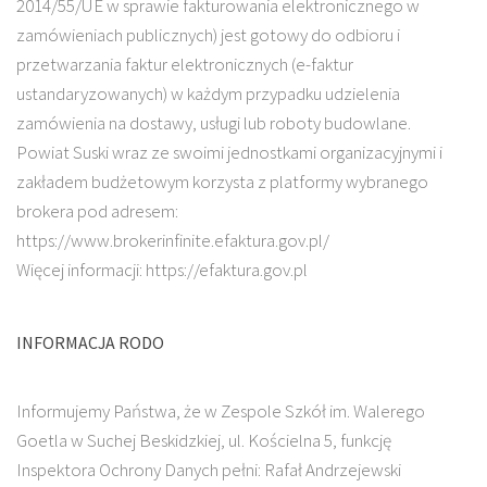
2014/55/UE w sprawie fakturowania elektronicznego w
zamówieniach publicznych) jest gotowy do odbioru i
przetwarzania faktur elektronicznych (e-faktur
ustandaryzowanych) w każdym przypadku udzielenia
zamówienia na dostawy, usługi lub roboty budowlane.
Powiat Suski wraz ze swoimi jednostkami organizacyjnymi i
zakładem budżetowym korzysta z platformy wybranego
brokera pod adresem:
https://www.brokerinfinite.efaktura.gov.pl/
Więcej informacji: https://efaktura.gov.pl
INFORMACJA RODO
Informujemy Państwa, że w Zespole Szkół im. Walerego
Goetla w Suchej Beskidzkiej, ul. Kościelna 5, funkcję
Inspektora Ochrony Danych pełni: Rafał Andrzejewski