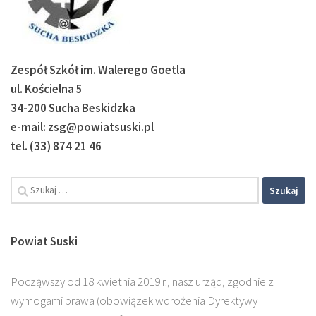
Zespół Szkół im. Walerego Goetla
ul. Kościelna 5
34-200 Sucha Beskidzka
e-mail: zsg@powiatsuski.pl
tel. (33) 874 21 46
Szukaj:
Powiat Suski
Począwszy od 18 kwietnia 2019 r., nasz urząd, zgodnie z
wymogami prawa (obowiązek wdrożenia Dyrektywy