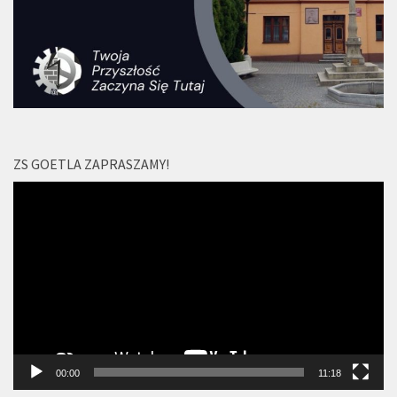
ZS GOETLA ZAPRASZAMY!
Odtwarzacz
video
00:00
11:18