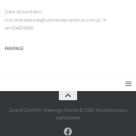
Dane do kontaktu :
iod.r.andrzejewski@szkoleniaprawnicze.com.pl, nr
tel:504976690
FANPAGE
Zespół Szkół im. Walerego Goetla © 2026. Wszelkie prawa
zastrzeżone