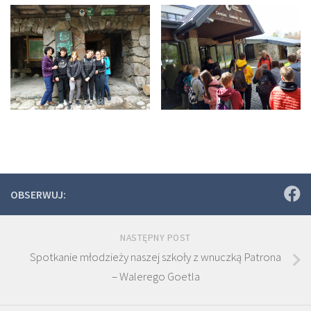
OBSERWUJ:
NASTĘPNY POST
Spotkanie młodzieży naszej szkoły z wnuczką Patrona
– Walerego Goetla