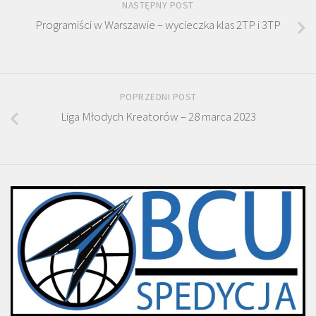
NASTĘPNY POST
Programiści w Warszawie – wycieczka klas 2TP i 3TP
POPRZEDNI POST
Liga Młodych Kreatorów – 28 marca 2023