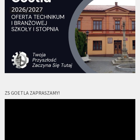
ZS GOETLA ZAPRASZAMY!
Odtwarzacz
video