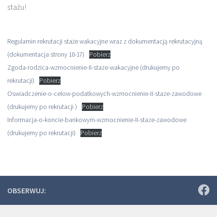
stażu!
Regulamin rekrutacji staże wakacyjne wraz z dokumentacją rekrutacyjną
(dokumentacja strony 10-17)
Pobierz
Zgoda-rodzica-wzmocnienie-II-staze-wakacyjne (drukujemy po
rekrutacji)
Pobierz
Oswiadczenie-o-celow-podatkowych-wzmocnienie-II-staze-zawodowe
(drukujemy po rekrutacji )
Pobierz
Informacja-o-koncie-bankowym-wzmocnienie-II-staze-zawodowe
(drukujemy po rekrutacji)
Pobierz
OBSERWUJ: