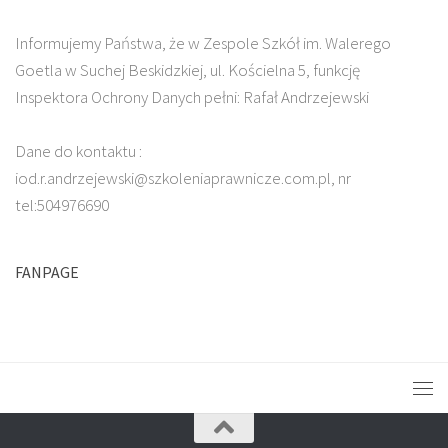
Informujemy Państwa, że w Zespole Szkół im. Walerego
Goetla w Suchej Beskidzkiej, ul. Kościelna 5, funkcję
Inspektora Ochrony Danych pełni: Rafał Andrzejewski
Dane do kontaktu :
iod.r.andrzejewski@szkoleniaprawnicze.com.pl, nr
tel:504976690
FANPAGE