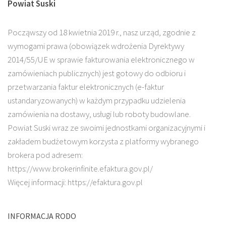
Powiat Suski
Począwszy od 18 kwietnia 2019 r., nasz urząd, zgodnie z
wymogami prawa (obowiązek wdrożenia Dyrektywy
2014/55/UE w sprawie fakturowania elektronicznego w
zamówieniach publicznych) jest gotowy do odbioru i
przetwarzania faktur elektronicznych (e-faktur
ustandaryzowanych) w każdym przypadku udzielenia
zamówienia na dostawy, usługi lub roboty budowlane.
Powiat Suski wraz ze swoimi jednostkami organizacyjnymi i
zakładem budżetowym korzysta z platformy wybranego
brokera pod adresem:
https://www.brokerinfinite.efaktura.gov.pl/
Więcej informacji: https://efaktura.gov.pl
INFORMACJA RODO