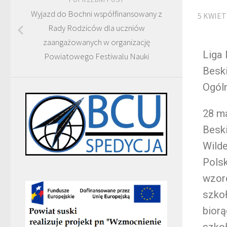
Wyjazd do Bochni współfinansowany z
5 KWIET
Rady Rodziców dla uczniów
zaangażowanych w organizację
Liga
Powiatowego Festiwalu Nauki
Besk
Ogól
28 ma
Beski
Wilde
Pols
wzor
szkoł
bior
szko