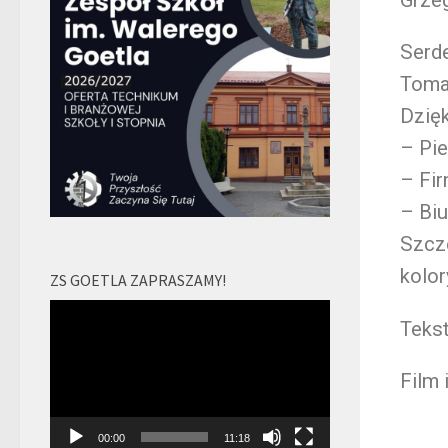
Serd
Toma
Dzię
– Pi
– Fi
– Biu
Szcz
kolo
ZS GOETLA ZAPRASZAMY!
Odtwarzacz
Tekst
video
Film 
00:00
11:18