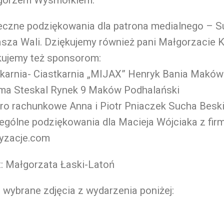
eczne podziękowania dla patrona medialnego – Su
sza Wali. Dziękujemy również pani Małgorzacie K
kujemy też sponsorom:
ekarnia- Ciastkarnia „MIJAX” Henryk Bania Maków
rma Steskal Rynek 9 Maków Podhalański
ro rachunkowe Anna i Piotr Pniaczek Sucha Besk
ególne podziękowania dla Macieja Wójciaka z fir
ryzacje.com
: Małgorzata Łaski-Latoń
i wybrane zdjęcia z wydarzenia poniżej: