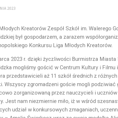
NIA 2023
 Młodych Kreatorów Zespół Szkół im. Walerego Go
idzkiej był gospodarzem, a zarazem współorgani
nopolskiego Konkursu Liga Młodych Kreatorów.
rca 2023 r. dzięki życzliwości Burmistrza Miasta
dzka mogliśmy gościć w Centrum Kultury i Filmu im
ra przedstawicieli aż 11 szkół średnich z różnyc
ki. Wszyscy zgromadzeni goście mogli podziwiać 
cowo zorganizowaną przez nauczycieli i uczniów
y. Jest nam niezmiernie miło, iż w wśród szesna
ących udział w konkursowych zmaganiach, uczenn
ły –
Amelia Świerkosz wraz ze swoją modelką Ali