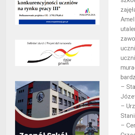
zajęł
Ameli
utale
zawod
uczni
uczni
murac
bard
– St
Józe
– Ur
Stan
– Cen
Grze