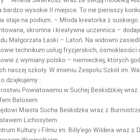
a bardzo wysokie II miejsce
. To nie pierwszy konk
a staje na podium. – Młoda kreatorka z suskiego 
ntowana, skromna i kreatywna uczennica – dodaj
u Małgorzata Łaski – Latoń. Na widowni zasiedl
owie technikum usług fryzjerskich, ósmoklasiści 
owie z wymiany polsko – niemieckiej, których go
h naszej szkoły. W imieniu Zespołu Szkół im. Wa
zo dziękujemy :
arostwu Powiatowemu w Suchej Beskidzkiej wraz 
fem Bałosem
zędowi Miasta Sucha Beskidzka wraz z Burmistr
isławem Lichosytem
trum Kultury i Filmu im. Billy’ego Wildera wraz z
gorzem Wysmołkiem.