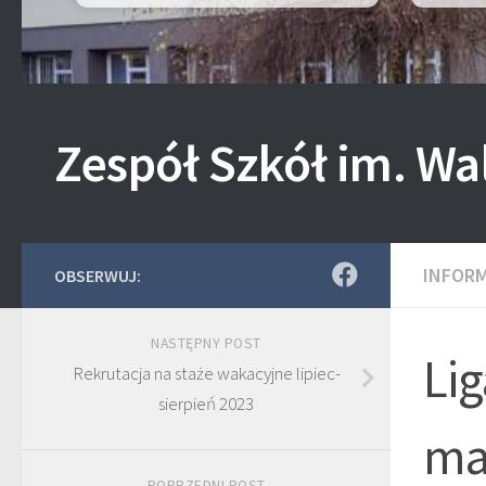
Zespół Szkół im. Wa
INFOR
OBSERWUJ:
NASTĘPNY POST
Li
Rekrutacja na staże wakacyjne lipiec-
sierpień 2023
ma
POPRZEDNI POST