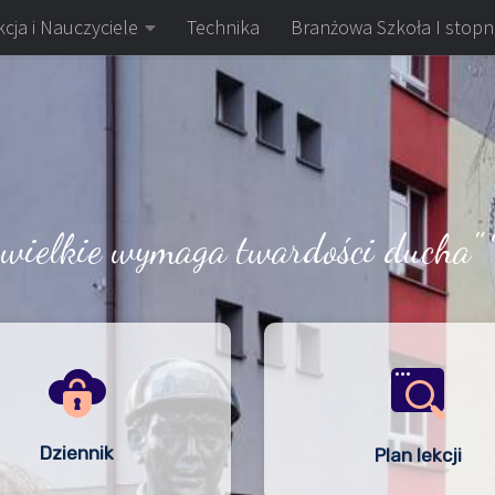
cja i Nauczyciele
Technika
Branżowa Szkoła I stopn
 wielkie wymaga twardości ducha" 
Dziennik
Plan lekcji