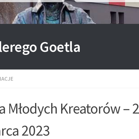
lerego Goetla
MACJE
ga Młodych Kreatorów – 
rca 2023