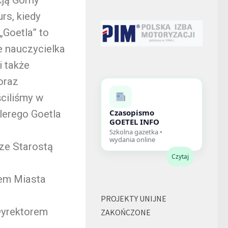
urs, kiedy
„Goetla” to
e nauczycielka
i także
oraz
ściliśmy w
Czasopismo
lerego Goetla
GOETEL INFO
Szkolna gazetka •
wydania online
ze Starostą
Czytaj
zem Miasta
PROJEKTY UNIJNE
 Dyrektorem
ZAKOŃCZONE