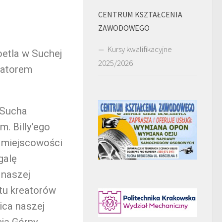
CENTRUM KSZTAŁCENIA
ZAWODOWEGO
Kursy kwalifikacyjne
etla w Suchej
2025/2026
zatorem
 Sucha
. Billy’ego
h miejscowości
galę
 naszej
stu kreatorów
ica naszej
cją Górny