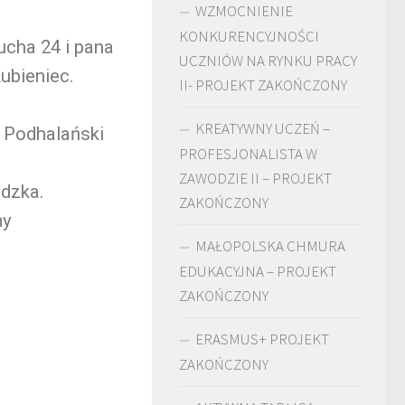
WZMOCNIENIE
KONKURENCYJNOŚCI
cha 24 i pana
UCZNIÓW NA RYNKU PRACY
ubieniec.
II- PROJEKT ZAKOŃCZONY
KREATYWNY UCZEŃ –
 Podhalański
PROFESJONALISTA W
ZAWODZIE II – PROJEKT
idzka.
ZAKOŃCZONY
my
MAŁOPOLSKA CHMURA
EDUKACYJNA – PROJEKT
ZAKOŃCZONY
ERASMUS+ PROJEKT
ZAKOŃCZONY