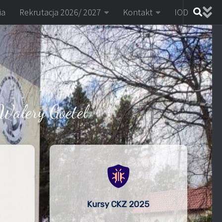
ia
Rekrutacja 2026/ 2027
Kontakt
IOD
Walery Goetel
Kursy CKZ 2025