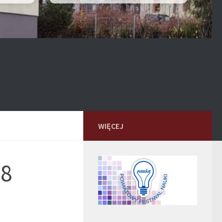
WIĘCEJ
28