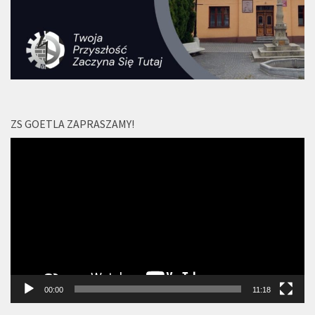
ZS GOETLA ZAPRASZAMY!
Odtwarzacz
video
00:00
11:18