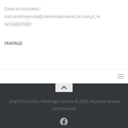
Dane do kontaktu :
iod.r.andrzejewski@szkoleniaprawnicze.com.pl, nr
tel:504976690
FANPAGE
Zespół Szkół im. Walerego Goetla © 2026. Wszelkie prawa
zastrzeżone