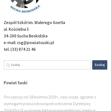
Zespół Szkół im. Walerego Goetla
ul. Kościelna 5
34-200 Sucha Beskidzka
e-mail: zsg@powiatsuski.pl
tel. (33) 874 21 46
Szukaj:
Powiat Suski
Począwszy od 18 kwietnia 2019 r., nasz urząd, zgodnie z
wymogami prawa (obowiązek wdrożenia Dyrektywy
2014/55/UE w sprawie fakturowania elektronicznego w