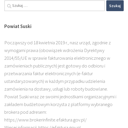
Szukaj:
Powiat Suski
Począwszy od 18 kwietnia 2019 r., nasz urząd, zgodnie z
wymogami prawa (obowiązek wdrożenia Dyrektywy
2014/55/UE w sprawie fakturowania elektronicznego w
zamówieniach publicznych) jest gotowy do odbioru i
przetwarzania faktur elektronicznych (e-faktur
ustandaryzowanych) w każdym przypadku udzielenia
zamówienia na dostawy, usługi lub roboty budowlane.
Powiat Suski wraz ze swoimi jednostkami organizacyjnymi i
zakładem budżetowym korzysta z platformy wybranego
brokera pod adresem:
https://www.brokerinfinite.efaktura.gov.pl/
Więcej informacji: https://efaktura.gov.pl