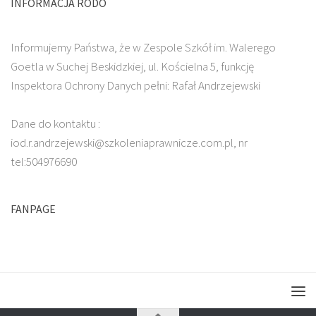
INFORMACJA RODO
Informujemy Państwa, że w Zespole Szkół im. Walerego
Goetla w Suchej Beskidzkiej, ul. Kościelna 5, funkcję
Inspektora Ochrony Danych pełni: Rafał Andrzejewski
Dane do kontaktu :
iod.r.andrzejewski@szkoleniaprawnicze.com.pl, nr
tel:504976690
FANPAGE