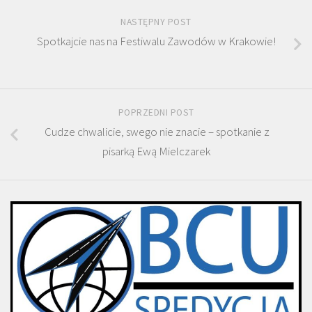
NASTĘPNY POST
Spotkajcie nas na Festiwalu Zawodów w Krakowie!
POPRZEDNI POST
Cudze chwalicie, swego nie znacie – spotkanie z
pisarką Ewą Mielczarek