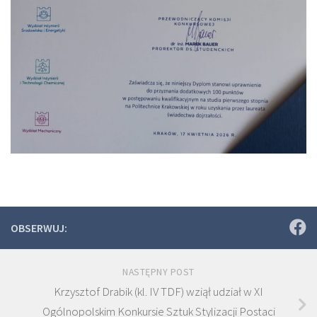
OBSERWUJ:
NASTĘPNY POST
Krzysztof Drabik (kl. IV TDF) wziął udział w XI
Ogólnopolskim Konkursie Sztuk Stylizacji Postaci