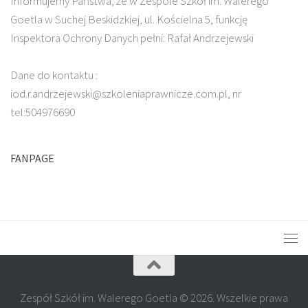
Informujemy Państwa, że w Zespole Szkół im. Walerego
Goetla w Suchej Beskidzkiej, ul. Kościelna 5, funkcję
Inspektora Ochrony Danych pełni: Rafał Andrzejewski
Dane do kontaktu :
iod.r.andrzejewski@szkoleniaprawnicze.com.pl, nr
tel:504976690
FANPAGE
Zespół Szkół im. Walerego Goetla © 2026. Wszelkie prawa