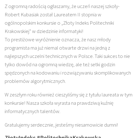
Z ogromną radością ogłaszamy, że uczeń naszej szkoły-
Robert Kubasiak został Laureatem II stopnia w
ogólnopolskim konkursie o „Złoty Indeks Politechniki
Krakowskiej” w dziedzinie informatyki!
To prestiżowe wyróżnienie oznacza, że nasz młody
programista ma już niemal otwarte drzwi na jedną z
najlepszych uczelni technicznych w Polsce. Taki sukces to nie
tylko dowód na ogromną wiedzę, ale też setki godzin
spędzonych na kodowaniu i rozwiązywaniu skomplikowanych
problemów algorytmicznych.
W zeszłym roku również cieszyliśmy się z tytułu laureata w tym
konkursie! Nasza szkoła wyrasta na prawdziwą kuźnię
informatycznych talentów.
Gratulujemy serdecznie, jesteśmy niesamowicie dumni!
ZłotyIndeks #PolitechnikaKrakowska