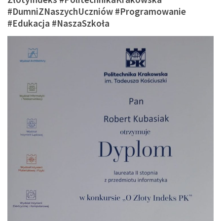
#DumniZNaszychUczniów #Programowanie
#Edukacja #NaszaSzkoła