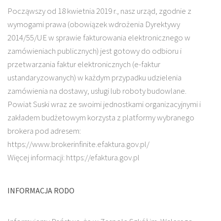
Począwszy od 18 kwietnia 2019 r., nasz urząd, zgodnie z
wymogami prawa (obowiązek wdrożenia Dyrektywy
2014/55/UE w sprawie fakturowania elektronicznego w
zamówieniach publicznych) jest gotowy do odbioru i
przetwarzania faktur elektronicznych (e-faktur
ustandaryzowanych) w każdym przypadku udzielenia
zamówienia na dostawy, usługi lub roboty budowlane.
Powiat Suski wraz ze swoimi jednostkami organizacyjnymi i
zakładem budżetowym korzysta z platformy wybranego
brokera pod adresem:
https://www.brokerinfinite.efaktura.gov.pl/
Więcej informacji: https://efaktura.gov.pl
INFORMACJA RODO