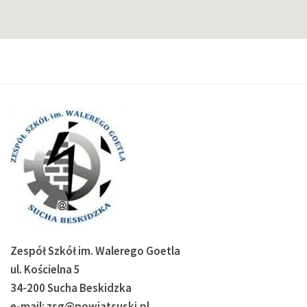
Zespół Szkół im. Walerego Goetla
ul. Kościelna 5
34-200 Sucha Beskidzka
e-mail: zsg@powiatsuski.pl