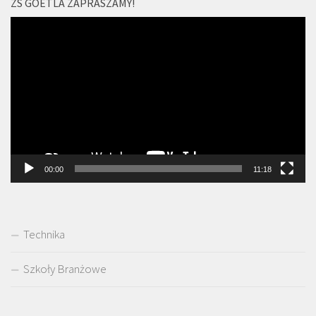
ZS GOETLA ZAPRASZAMY!
Odtwarzacz
video
00:00
11:18
Technika
Szkoły Branżowe