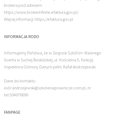
brokera pod adresem:
https://www.brokerinfinite.efaktura.gov.pl/
Więcej informacji: https://efaktura.gov.pl
INFORMACJA RODO
Informujemy Państwa, że w Zespole Szkół im. Walerego
Goetla w Suchej Beskidzkiej, ul. Kościelna 5, funkcję
Inspektora Ochrony Danych pełni: Rafał Andrzejewski
Dane do kontaktu :
iod.r.andrzejewski@szkoleniaprawnicze.com.pl, nr
tel:504976690
FANPAGE