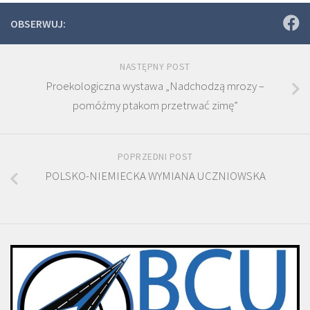
OBSERWUJ:
NASTĘPNY POST
Proekologiczna wystawa „Nadchodzą mrozy –
pomóżmy ptakom przetrwać zimę”
POPRZEDNI POST
POLSKO-NIEMIECKA WYMIANA UCZNIOWSKA