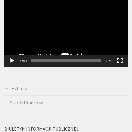
Odtwarzacz
video
00:00
11:18
Technika
Szkoły Branżowe
BIULETYN INFORMACJI PUBLICZNEJ