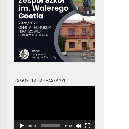
ZS GOETLA ZAPRASZAMY!
Odtwarzacz
video
00:00
11:18