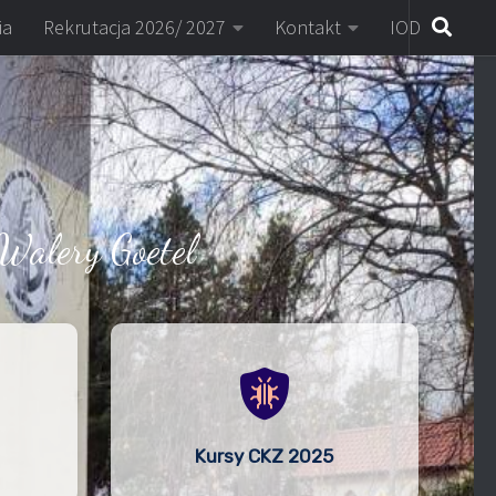
ia
Rekrutacja 2026/ 2027
Kontakt
IOD
Walery Goetel
Kursy CKZ 2025