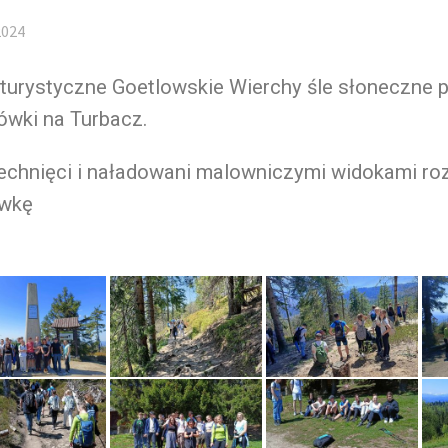
2024
turystyczne Goetlowskie Wierchy śle słoneczne 
ówki na Turbacz.
echnięci i naładowani malowniczymi widokami r
wkę