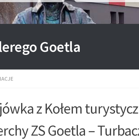
lerego Goetla
MACJE
jówka z Kołem turystyc
rchy ZS Goetla – Turbac