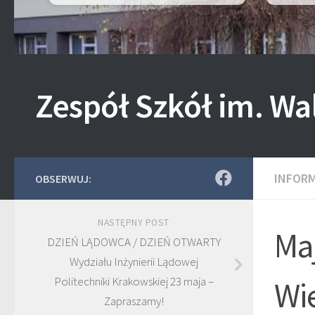
Zespół Szkół im. Wa
INFOR
OBSERWUJ:
NASTĘPNY POST
Ma
DZIEŃ LĄDOWCA / DZIEŃ OTWARTY
Wydziału Inżynierii Lądowej
Politechniki Krakowskiej 23 maja –
Wie
Zapraszamy!