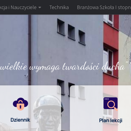
cja i Nauczyciele
Technika
Branżowa Szkoła I stopn
 wielkie wymaga twardości ducha" 
Dziennik
Plan lekcji