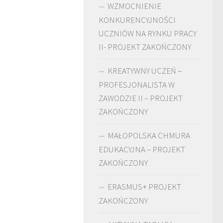
WZMOCNIENIE
KONKURENCYJNOŚCI
UCZNIÓW NA RYNKU PRACY
II- PROJEKT ZAKOŃCZONY
KREATYWNY UCZEŃ –
PROFESJONALISTA W
ZAWODZIE II – PROJEKT
ZAKOŃCZONY
MAŁOPOLSKA CHMURA
EDUKACYJNA – PROJEKT
ZAKOŃCZONY
ERASMUS+ PROJEKT
ZAKOŃCZONY