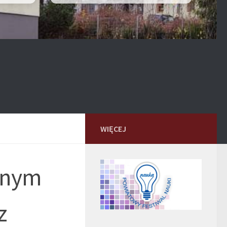
WIĘCEJ
znym
z