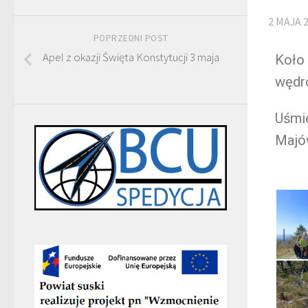
2 MAJA 
POPRZEDNI POST
Apel z okazji Święta Konstytucji 3 maja
Koło 
wędr
Uśmi
Majó