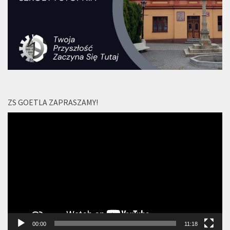
ZS GOETLA ZAPRASZAMY!
Odtwarzacz
video
00:00
11:18