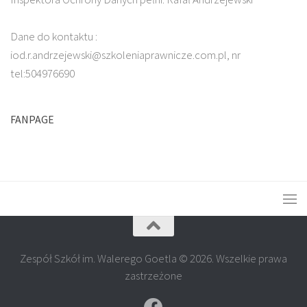
Dane do kontaktu :
iod.r.andrzejewski@szkoleniaprawnicze.com.pl, nr
tel:504976690
FANPAGE
Zespół Szkół im. Walerego Goetla © 2026. Wszelkie prawa
zastrzeżone