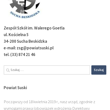
Zespół Szkół im. Walerego Goetla
ul. Kościelna 5
34-200 Sucha Beskidzka
e-mail: zsg@powiatsuski.pl
tel. (33) 874 21 46
Szukaj:
Powiat Suski
Począwszy od 18 kwietnia 2019 r., nasz urząd, zgodnie z
wymogami prawa (obowiązek wdrożenia Dyrektywy