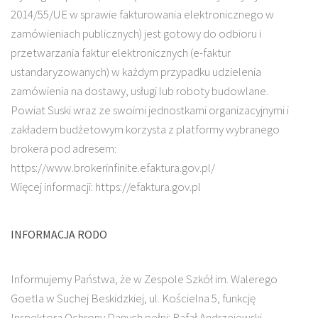
2014/55/UE w sprawie fakturowania elektronicznego w
zamówieniach publicznych) jest gotowy do odbioru i
przetwarzania faktur elektronicznych (e-faktur
ustandaryzowanych) w każdym przypadku udzielenia
zamówienia na dostawy, usługi lub roboty budowlane.
Powiat Suski wraz ze swoimi jednostkami organizacyjnymi i
zakładem budżetowym korzysta z platformy wybranego
brokera pod adresem:
https://www.brokerinfinite.efaktura.gov.pl/
Więcej informacji: https://efaktura.gov.pl
INFORMACJA RODO
Informujemy Państwa, że w Zespole Szkół im. Walerego
Goetla w Suchej Beskidzkiej, ul. Kościelna 5, funkcję
Inspektora Ochrony Danych pełni: Rafał Andrzejewski