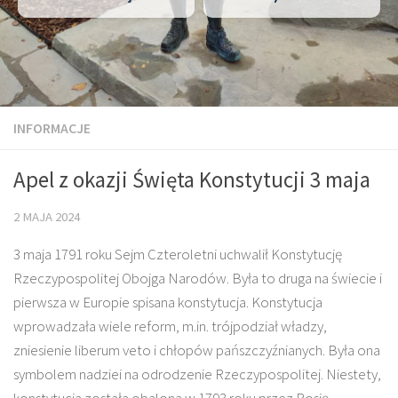
INFORMACJE
Apel z okazji Święta Konstytucji 3 maja
2 MAJA 2024
3 maja 1791 roku Sejm Czteroletni uchwalił Konstytucję
Rzeczypospolitej Obojga Narodów. Była to druga na świecie i
pierwsza w Europie spisana konstytucja. Konstytucja
wprowadzała wiele reform, m.in. trójpodział władzy,
zniesienie liberum veto i chłopów pańszczyźnianych. Była ona
symbolem nadziei na odrodzenie Rzeczypospolitej. Niestety,
konstytucja została obalona w 1793 roku przez Rosję.