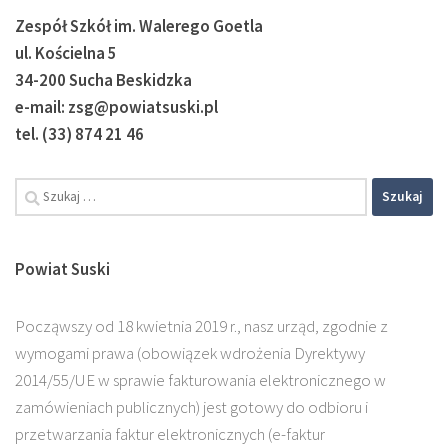
Zespół Szkół im. Walerego Goetla
ul. Kościelna 5
34-200 Sucha Beskidzka
e-mail: zsg@powiatsuski.pl
tel. (33) 874 21 46
Szukaj:
Powiat Suski
Począwszy od 18 kwietnia 2019 r., nasz urząd, zgodnie z
wymogami prawa (obowiązek wdrożenia Dyrektywy
2014/55/UE w sprawie fakturowania elektronicznego w
zamówieniach publicznych) jest gotowy do odbioru i
przetwarzania faktur elektronicznych (e-faktur