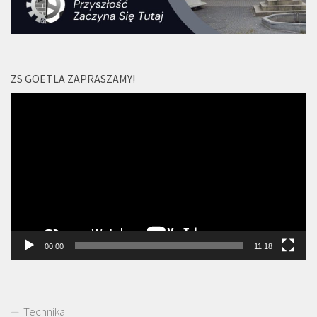
ZS GOETLA ZAPRASZAMY!
Odtwarzacz
video
00:00
11:18
Technika