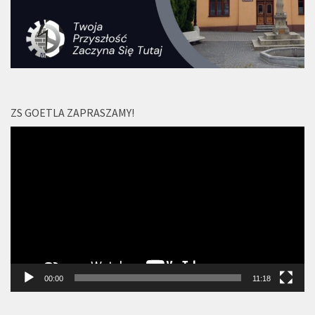
ZS GOETLA ZAPRASZAMY!
Odtwarzacz
video
00:00
11:18