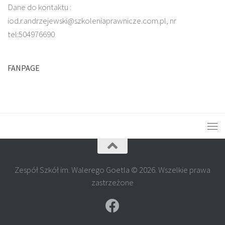
Dane do kontaktu :
iod.r.andrzejewski@szkoleniaprawnicze.com.pl, nr
tel:504976690
FANPAGE
Zespół Szkół im. Walerego Goetla © 2026. Wszelkie prawa
zastrzeżone