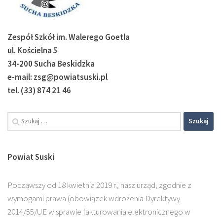
Zespół Szkół im. Walerego Goetla
ul. Kościelna 5
34-200 Sucha Beskidzka
e-mail: zsg@powiatsuski.pl
tel. (33) 874 21 46
Szukaj:
Powiat Suski
Począwszy od 18 kwietnia 2019 r., nasz urząd, zgodnie z
wymogami prawa (obowiązek wdrożenia Dyrektywy
2014/55/UE w sprawie fakturowania elektronicznego w