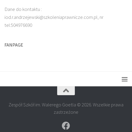
Dane do kontaktu :
iod.r.andrzejewski@szkoleniaprawnicze.com.pl, nr
tel:504976690
FANPAGE
Zespół Szkół im. Walerego Goetla © 2026. Wszelkie prawa
zastrzeżone