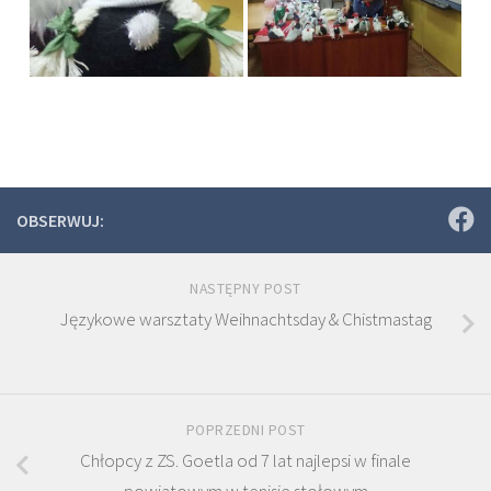
OBSERWUJ:
NASTĘPNY POST
Językowe warsztaty Weihnachtsday & Chistmastag
POPRZEDNI POST
Chłopcy z ZS. Goetla od 7 lat najlepsi w finale