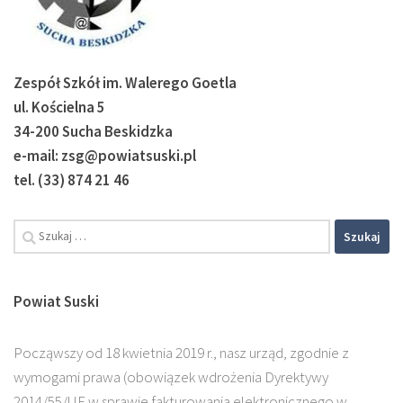
Zespół Szkół im. Walerego Goetla
ul. Kościelna 5
34-200 Sucha Beskidzka
e-mail: zsg@powiatsuski.pl
tel. (33) 874 21 46
Powiat Suski
Począwszy od 18 kwietnia 2019 r., nasz urząd, zgodnie z
wymogami prawa (obowiązek wdrożenia Dyrektywy
2014/55/UE w sprawie fakturowania elektronicznego w