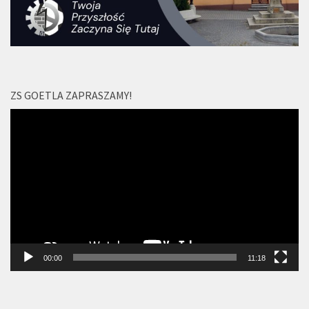
ZS GOETLA ZAPRASZAMY!
Odtwarzacz
video
00:00
11:18