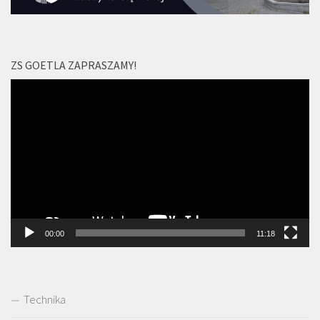
ZS GOETLA ZAPRASZAMY!
Odtwarzacz
video
00:00
11:18
Technika