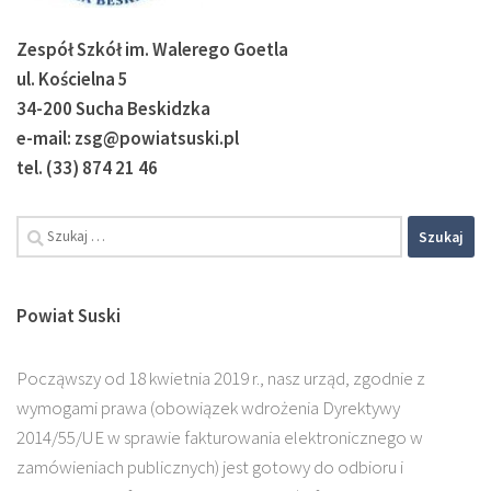
Zespół Szkół im. Walerego Goetla
ul. Kościelna 5
34-200 Sucha Beskidzka
e-mail: zsg@powiatsuski.pl
tel. (33) 874 21 46
Powiat Suski
Począwszy od 18 kwietnia 2019 r., nasz urząd, zgodnie z
wymogami prawa (obowiązek wdrożenia Dyrektywy
2014/55/UE w sprawie fakturowania elektronicznego w
zamówieniach publicznych) jest gotowy do odbioru i