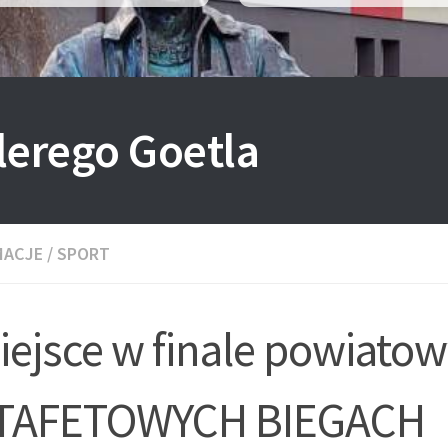
lerego Goetla
MACJE
/
SPORT
miejsce w finale powiat
TAFETOWYCH BIEGACH