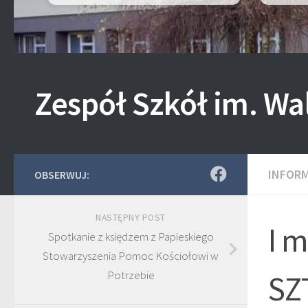
Zespół Szkół im. Wa
INFOR
OBSERWUJ:
NASTĘPNY POST
I 
Spotkanie z księdzem z Papieskiego
Stowarzyszenia Pomoc Kościołowi w
Potrzebie
SZ