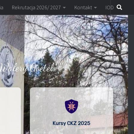
ia
Rekrutacja 2026/ 2027
Kontakt
IOD
Walery Goetel
Kursy CKZ 2025