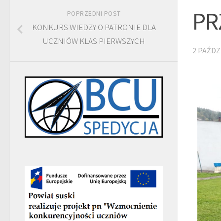
PR
POPRZEDNI POST
KONKURS WIEDZY O PATRONIE DLA
UCZNIÓW KLAS PIERWSZYCH
2 PAŹDZ