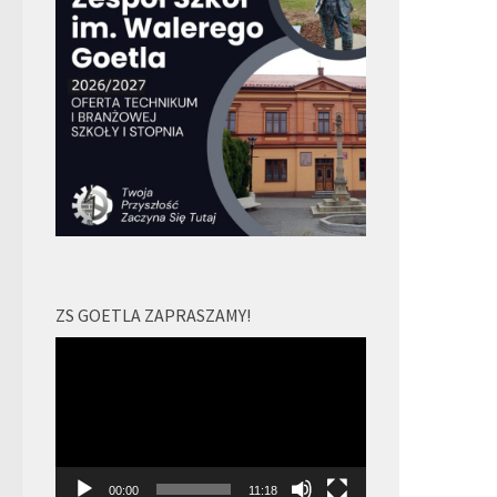
ZS GOETLA ZAPRASZAMY!
Odtwarzacz
video
00:00
11:18