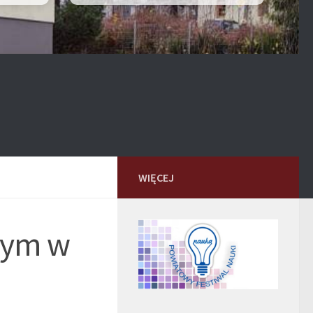
WIĘCEJ
owym w