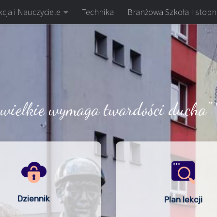
cja i Nauczyciele
Technika
Branżowa Szkoła I stopn
 wielkie wymaga twardości ducha" 
Dziennik
Plan lekcji