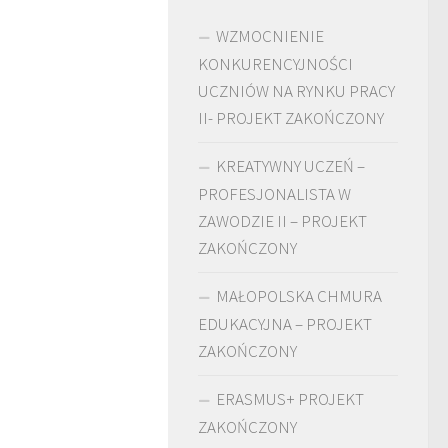
WZMOCNIENIE
KONKURENCYJNOŚCI
UCZNIÓW NA RYNKU PRACY
II- PROJEKT ZAKOŃCZONY
KREATYWNY UCZEŃ –
PROFESJONALISTA W
ZAWODZIE II – PROJEKT
ZAKOŃCZONY
MAŁOPOLSKA CHMURA
EDUKACYJNA – PROJEKT
ZAKOŃCZONY
ERASMUS+ PROJEKT
ZAKOŃCZONY