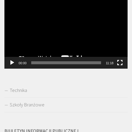
Odtwarzacz
video
00:00
11:18
Technika
Szkoły Branżowe
BIULETYN INFORMACJI PUBLICZNEJ