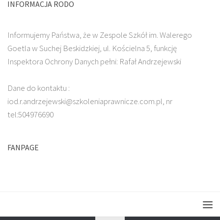
INFORMACJA RODO
Informujemy Państwa, że w Zespole Szkół im. Walerego
Goetla w Suchej Beskidzkiej, ul. Kościelna 5, funkcję
Inspektora Ochrony Danych pełni: Rafał Andrzejewski
Dane do kontaktu :
iod.r.andrzejewski@szkoleniaprawnicze.com.pl, nr
tel:504976690
FANPAGE