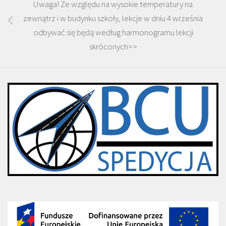
Uwaga! Ze względu na wysokie temperatury na
zewnątrz i w budynku szkoły, lekcje w dniu 4 września
odbywać się będą według harmonogramu lekcji
skróconych>>