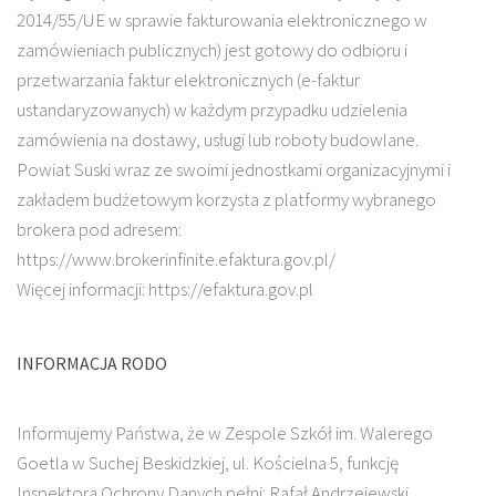
2014/55/UE w sprawie fakturowania elektronicznego w
zamówieniach publicznych) jest gotowy do odbioru i
przetwarzania faktur elektronicznych (e-faktur
ustandaryzowanych) w każdym przypadku udzielenia
zamówienia na dostawy, usługi lub roboty budowlane.
Powiat Suski wraz ze swoimi jednostkami organizacyjnymi i
zakładem budżetowym korzysta z platformy wybranego
brokera pod adresem:
https://www.brokerinfinite.efaktura.gov.pl/
Więcej informacji: https://efaktura.gov.pl
INFORMACJA RODO
Informujemy Państwa, że w Zespole Szkół im. Walerego
Goetla w Suchej Beskidzkiej, ul. Kościelna 5, funkcję
Inspektora Ochrony Danych pełni: Rafał Andrzejewski