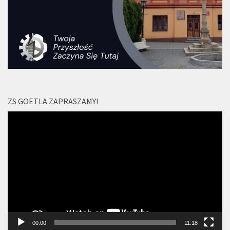
ZS GOETLA ZAPRASZAMY!
Odtwarzacz
video
00:00
11:18