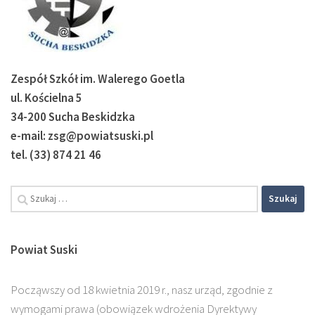
Zespół Szkół im. Walerego Goetla
ul. Kościelna 5
34-200 Sucha Beskidzka
e-mail: zsg@powiatsuski.pl
tel. (33) 874 21 46
Szukaj:
Powiat Suski
Począwszy od 18 kwietnia 2019 r., nasz urząd, zgodnie z
wymogami prawa (obowiązek wdrożenia Dyrektywy