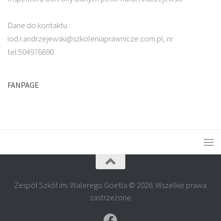
Dane do kontaktu :
iod.r.andrzejewski@szkoleniaprawnicze.com.pl, nr
tel:504976690
FANPAGE
Zespół Szkół im. Walerego Goetla © 2026. Wszelkie prawa
zastrzeżone