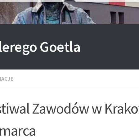
lerego Goetla
MACJE
stiwal Zawodów w Krako
 marca