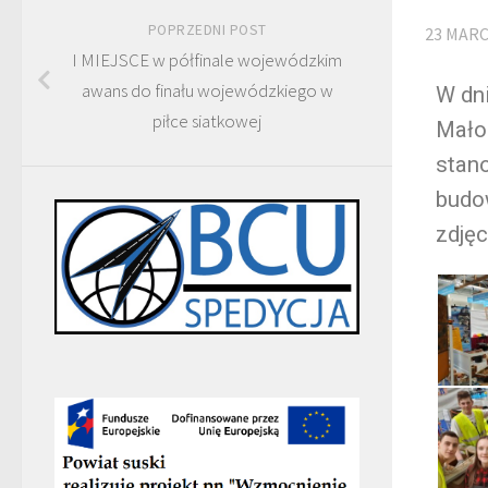
POPRZEDNI POST
23 MARC
I MIEJSCE w półfinale wojewódzkim
awans do finału wojewódzkiego w
W dn
piłce siatkowej
Mało
stan
budo
zdjęc