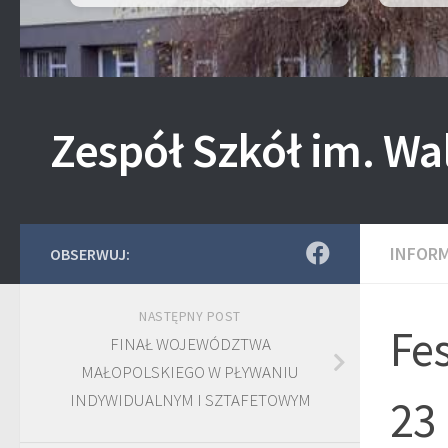
Zespół Szkół im. Wa
INFOR
OBSERWUJ:
NASTĘPNY POST
Fe
FINAŁ WOJEWÓDZTWA
MAŁOPOLSKIEGO W PŁYWANIU
INDYWIDUALNYM I SZTAFETOWYM
23