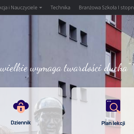
cja i Nauczyciele
Technika
Branżowa Szkoła I stopn
 wielkie wymaga twardości ducha" 
Dziennik
Plan lekcji