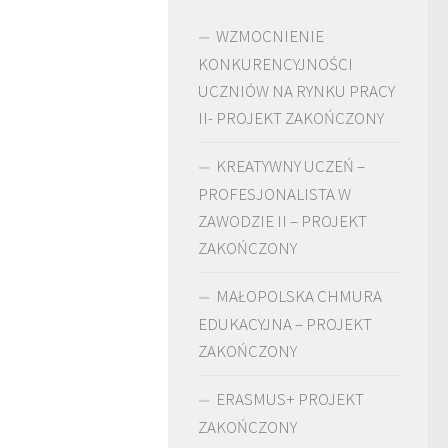
WZMOCNIENIE
KONKURENCYJNOŚCI
UCZNIÓW NA RYNKU PRACY
II- PROJEKT ZAKOŃCZONY
KREATYWNY UCZEŃ –
PROFESJONALISTA W
ZAWODZIE II – PROJEKT
ZAKOŃCZONY
MAŁOPOLSKA CHMURA
EDUKACYJNA – PROJEKT
ZAKOŃCZONY
ERASMUS+ PROJEKT
ZAKOŃCZONY