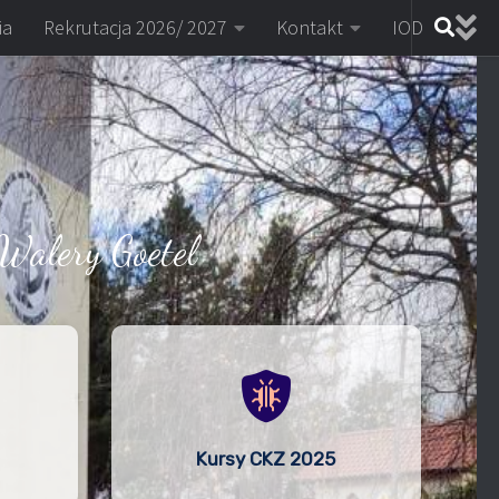
ia
Rekrutacja 2026/ 2027
Kontakt
IOD
Walery Goetel
Kursy CKZ 2025