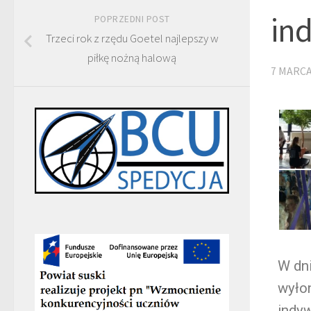
in
POPRZEDNI POST
Trzeci rok z rzędu Goetel najlepszy w
piłkę nożną halową
7 MARCA
W dni
wyło
indy