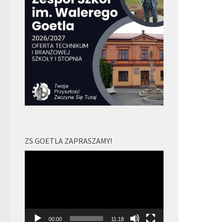
ZS GOETLA ZAPRASZAMY!
Odtwarzacz
video
00:00
11:18