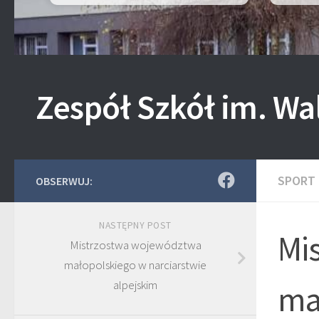
Zespół Szkół im. Wa
SPORT
OBSERWUJ:
NASTĘPNY POST
Mi
Mistrzostwa województwa
małopolskiego w narciarstwie
alpejskim
ma