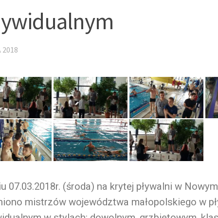
dywidualnym
 2018
u 07.03.2018r. (środa) na krytej pływalni w Nowy
niono mistrzów województwa małopolskiego w p
widualnym w stylach: dowolnym, grzbietowym, kla