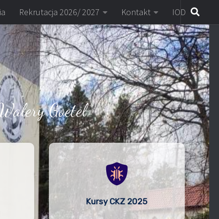
ia
Rekrutacja 2026/ 2027
Kontakt
IOD
Walery Goetel
Kursy CKZ 2025