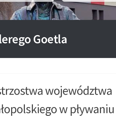
lerego Goetla
strzostwa województwa
łopolskiego w pływaniu