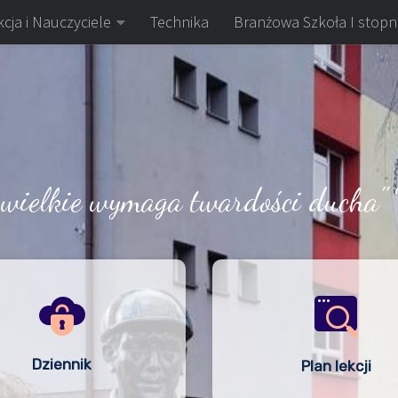
cja i Nauczyciele
Technika
Branżowa Szkoła I stopn
 wielkie wymaga twardości ducha" 
Dziennik
Plan lekcji