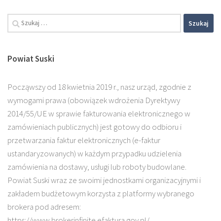
Powiat Suski
Począwszy od 18 kwietnia 2019 r., nasz urząd, zgodnie z
wymogami prawa (obowiązek wdrożenia Dyrektywy
2014/55/UE w sprawie fakturowania elektronicznego w
zamówieniach publicznych) jest gotowy do odbioru i
przetwarzania faktur elektronicznych (e-faktur
ustandaryzowanych) w każdym przypadku udzielenia
zamówienia na dostawy, usługi lub roboty budowlane.
Powiat Suski wraz ze swoimi jednostkami organizacyjnymi i
zakładem budżetowym korzysta z platformy wybranego
brokera pod adresem:
https://www.brokerinfinite.efaktura.gov.pl/