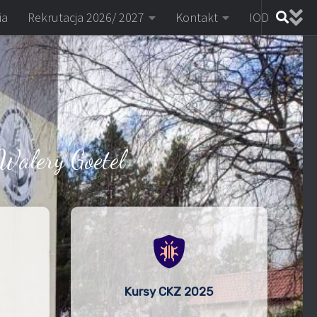
ia
Rekrutacja 2026/ 2027
Kontakt
IOD
Walery Goetel
Kursy CKZ 2025