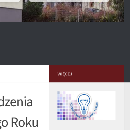
WIĘCEJ
dzenia
go Roku