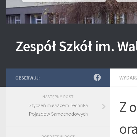
Zespół Szkół im. Wa
WYDAR
OBSERWUJ:
NASTĘPNY POST
Z 
Styczeń miesiącem Technika
Pojazdów Samochodowych
or
POPRZEDNI POST