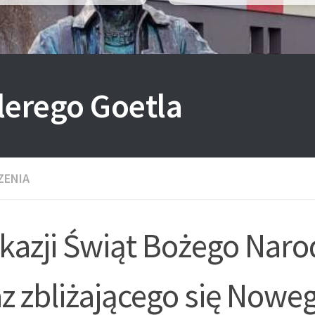
lerego Goetla
ZENIA
okazji Świąt Bożego Naro
az zbliżającego się Nowe