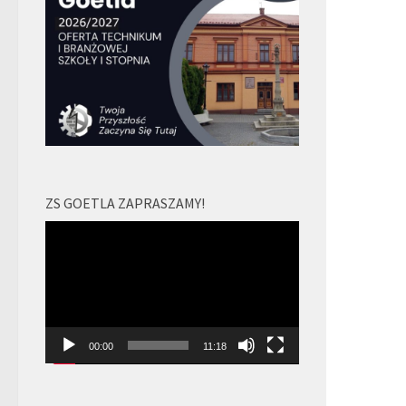
ZS GOETLA ZAPRASZAMY!
Odtwarzacz
video
00:00
11:18