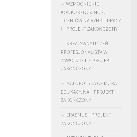
WZMOCNIENIE
KONKURENCYJNOŚCI
UCZNIÓW NA RYNKU PRACY
II- PROJEKT ZAKOŃCZONY
KREATYWNY UCZEŃ –
PROFESJONALISTA W
ZAWODZIE II – PROJEKT
ZAKOŃCZONY
MAŁOPOLSKA CHMURA
EDUKACYJNA – PROJEKT
ZAKOŃCZONY
ERASMUS+ PROJEKT
ZAKOŃCZONY