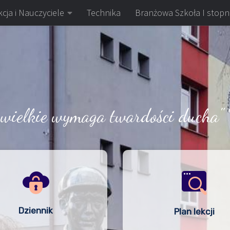
cja i Nauczyciele
Technika
Branżowa Szkoła I stopn
 wielkie wymaga twardości ducha" 
Dziennik
Plan lekcji