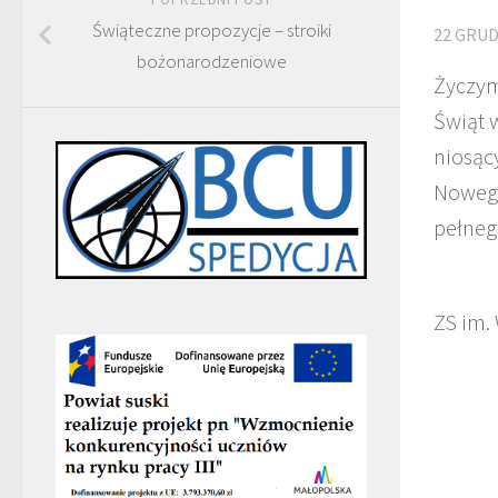
Świąteczne propozycje – stroiki
22 GRUD
bożonarodzeniowe
Życzym
Świąt 
niosąc
Nowego
pełneg
ZS im.