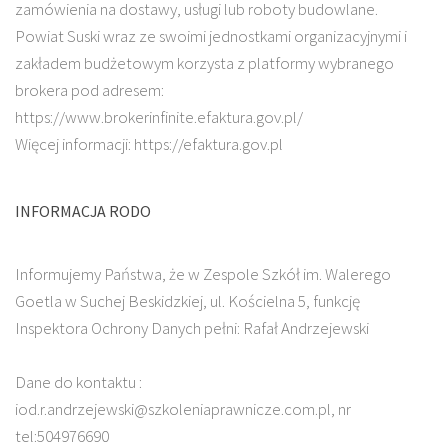
zamówienia na dostawy, usługi lub roboty budowlane.
Powiat Suski wraz ze swoimi jednostkami organizacyjnymi i
zakładem budżetowym korzysta z platformy wybranego
brokera pod adresem:
https://www.brokerinfinite.efaktura.gov.pl/
Więcej informacji: https://efaktura.gov.pl
INFORMACJA RODO
Informujemy Państwa, że w Zespole Szkół im. Walerego
Goetla w Suchej Beskidzkiej, ul. Kościelna 5, funkcję
Inspektora Ochrony Danych pełni: Rafał Andrzejewski
Dane do kontaktu :
iod.r.andrzejewski@szkoleniaprawnicze.com.pl, nr
tel:504976690