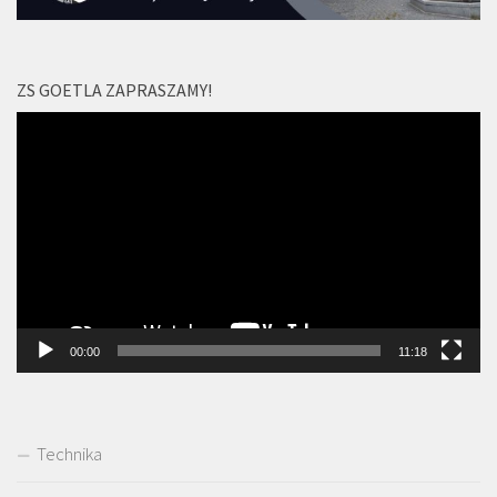
ZS GOETLA ZAPRASZAMY!
Odtwarzacz
video
00:00
11:18
Technika