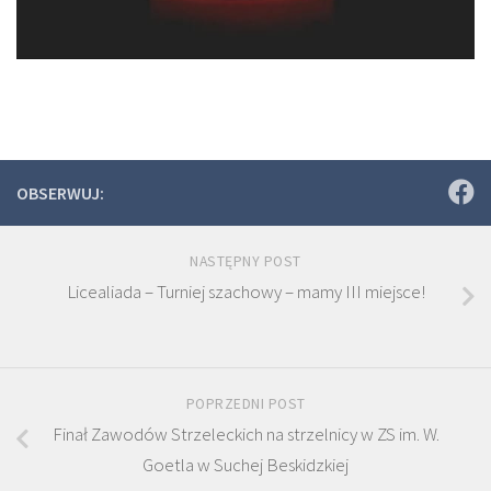
OBSERWUJ:
NASTĘPNY POST
Licealiada – Turniej szachowy – mamy III miejsce!
POPRZEDNI POST
Finał Zawodów Strzeleckich na strzelnicy w ZS im. W.
Goetla w Suchej Beskidzkiej