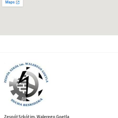
Zespół Szkół im. Walerego Goetla