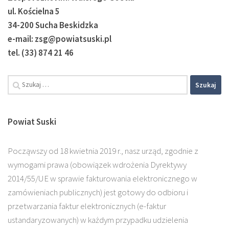
ul. Kościelna 5
34-200 Sucha Beskidzka
e-mail: zsg@powiatsuski.pl
tel. (33) 874 21 46
Szukaj:
Powiat Suski
Począwszy od 18 kwietnia 2019 r., nasz urząd, zgodnie z
wymogami prawa (obowiązek wdrożenia Dyrektywy
2014/55/UE w sprawie fakturowania elektronicznego w
zamówieniach publicznych) jest gotowy do odbioru i
przetwarzania faktur elektronicznych (e-faktur
ustandaryzowanych) w każdym przypadku udzielenia