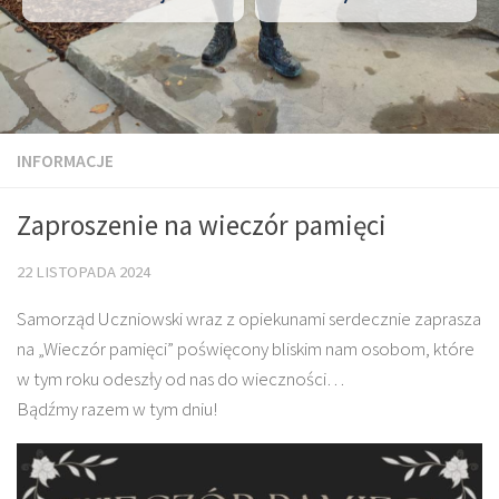
INFORMACJE
Zaproszenie na wieczór pamięci
22 LISTOPADA 2024
Samorząd Uczniowski wraz z opiekunami serdecznie zaprasza
na „Wieczór pamięci” poświęcony bliskim nam osobom, które
w tym roku odeszły od nas do wieczności…
Bądźmy razem w tym dniu!