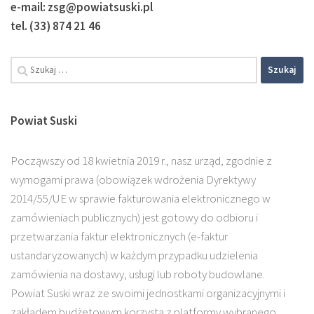
e-mail: zsg@powiatsuski.pl
tel. (33) 874 21 46
Szukaj:
Powiat Suski
Począwszy od 18 kwietnia 2019 r., nasz urząd, zgodnie z
wymogami prawa (obowiązek wdrożenia Dyrektywy
2014/55/UE w sprawie fakturowania elektronicznego w
zamówieniach publicznych) jest gotowy do odbioru i
przetwarzania faktur elektronicznych (e-faktur
ustandaryzowanych) w każdym przypadku udzielenia
zamówienia na dostawy, usługi lub roboty budowlane.
Powiat Suski wraz ze swoimi jednostkami organizacyjnymi i
zakładem budżetowym korzysta z platformy wybranego