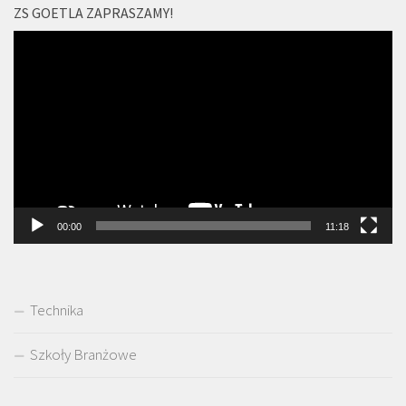
ZS GOETLA ZAPRASZAMY!
Odtwarzacz
video
00:00
11:18
Technika
Szkoły Branżowe