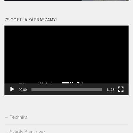
ZS GOETLA ZAPRASZAMY!
Odtwarzacz
video
00:00
11:18
Technika
Szkoły Branżowe