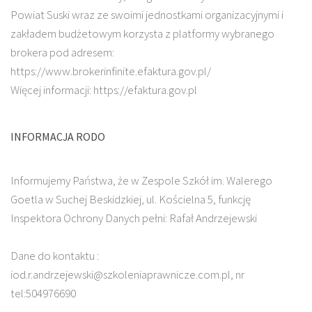
Powiat Suski wraz ze swoimi jednostkami organizacyjnymi i
zakładem budżetowym korzysta z platformy wybranego
brokera pod adresem:
https://www.brokerinfinite.efaktura.gov.pl/
Więcej informacji: https://efaktura.gov.pl
INFORMACJA RODO
Informujemy Państwa, że w Zespole Szkół im. Walerego
Goetla w Suchej Beskidzkiej, ul. Kościelna 5, funkcję
Inspektora Ochrony Danych pełni: Rafał Andrzejewski
Dane do kontaktu :
iod.r.andrzejewski@szkoleniaprawnicze.com.pl, nr
tel:504976690