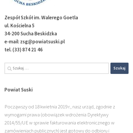
Zespół Szkół im. Walerego Goetla
ul. Kościelna 5
34-200 Sucha Beskidzka
e-mail: zsg@powiatsuski.pl
tel. (33) 874 21 46
Szukaj:
Powiat Suski
Począwszy od 18 kwietnia 2019 r., nasz urząd, zgodnie z
wymogami prawa (obowiązek wdrożenia Dyrektywy
2014/55/UE w sprawie fakturowania elektronicznego w
zamówieniach publicznych) jest gotowy do odbioru i