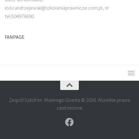
iod.r.andrzejewski@szkoleniaprawnicze.com.pl, nr
tel:504976690
FANPAGE
Zespół Szkół im. Walerego Goetla © 2026. Wszelkie prawa
zastrzeżone