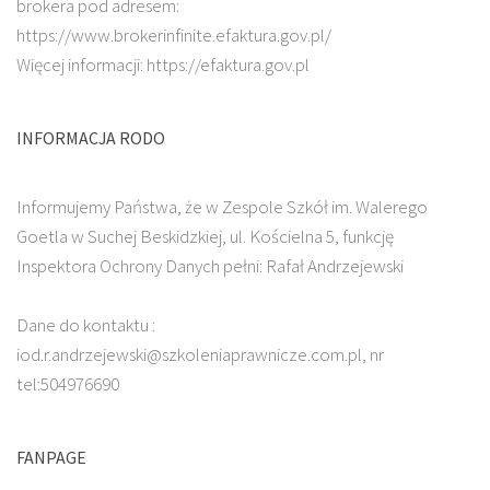
brokera pod adresem:
https://www.brokerinfinite.efaktura.gov.pl/
Więcej informacji: https://efaktura.gov.pl
INFORMACJA RODO
Informujemy Państwa, że w Zespole Szkół im. Walerego
Goetla w Suchej Beskidzkiej, ul. Kościelna 5, funkcję
Inspektora Ochrony Danych pełni: Rafał Andrzejewski
Dane do kontaktu :
iod.r.andrzejewski@szkoleniaprawnicze.com.pl, nr
tel:504976690
FANPAGE