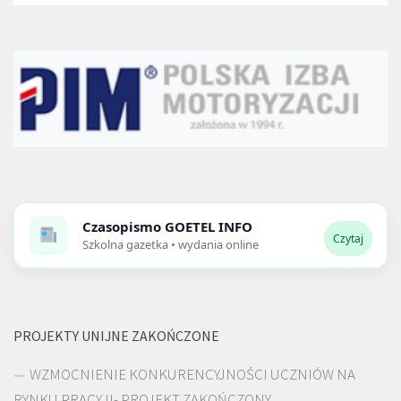
Czasopismo
GOETEL INFO
Czytaj
Szkolna gazetka • wydania online
PROJEKTY UNIJNE ZAKOŃCZONE
WZMOCNIENIE KONKURENCYJNOŚCI UCZNIÓW NA
RYNKU PRACY II- PROJEKT ZAKOŃCZONY