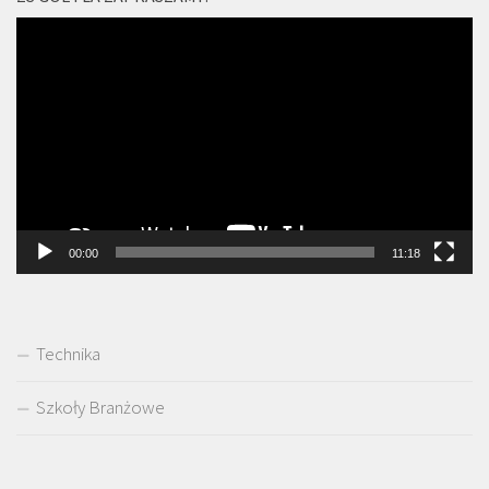
Odtwarzacz
video
00:00
11:18
Technika
Szkoły Branżowe