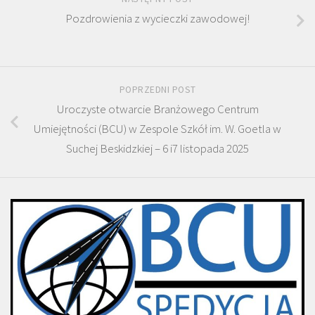
Pozdrowienia z wycieczki zawodowej!
POPRZEDNI POST
Uroczyste otwarcie Branżowego Centrum
Umiejętności (BCU) w Zespole Szkół im. W. Goetla w
Suchej Beskidzkiej – 6 i7 listopada 2025