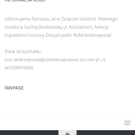
Informujemy Państwa, że w Zespole Szkół im. Walerego
Goetla w Suchej Beskidzkiej, ul. Kościelna 5, funkcję
Inspektora Ochrony Danych pełni: Rafał Andrzejewski
Dane do kontaktu :
iod.r.andrzejewski@szkoleniaprawnicze.com.pl, nr
tel:504976690
FANPAGE