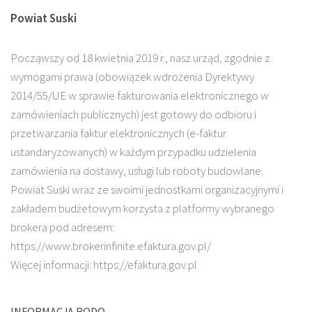
Powiat Suski
Począwszy od 18 kwietnia 2019 r., nasz urząd, zgodnie z
wymogami prawa (obowiązek wdrożenia Dyrektywy
2014/55/UE w sprawie fakturowania elektronicznego w
zamówieniach publicznych) jest gotowy do odbioru i
przetwarzania faktur elektronicznych (e-faktur
ustandaryzowanych) w każdym przypadku udzielenia
zamówienia na dostawy, usługi lub roboty budowlane.
Powiat Suski wraz ze swoimi jednostkami organizacyjnymi i
zakładem budżetowym korzysta z platformy wybranego
brokera pod adresem:
https://www.brokerinfinite.efaktura.gov.pl/
Więcej informacji: https://efaktura.gov.pl
INFORMACJA RODO