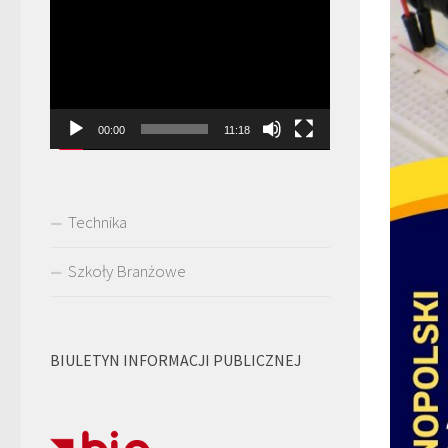
Odtwarzacz
video
00:00
11:18
Technika
Szkoły Branżowe
BIULETYN INFORMACJI PUBLICZNEJ