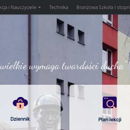
cja i Nauczyciele
Technika
Branżowa Szkoła I stopn
 wielkie wymaga twardości ducha" 
Dziennik
Plan lekcji