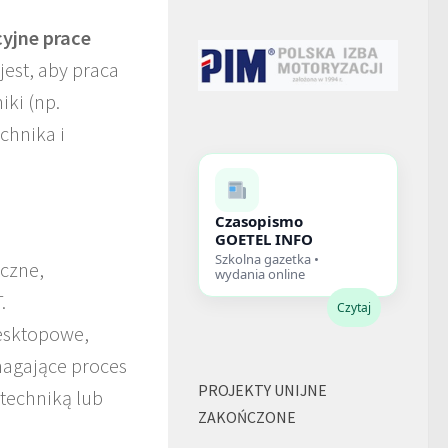
yjne prace
est, aby praca
iki (np.
chnika i
Czasopismo
GOETEL INFO
Szkolna gazetka •
iczne,
wydania online
.
Czytaj
esktopowe,
agające proces
PROJEKTY UNIJNE
 techniką lub
ZAKOŃCZONE