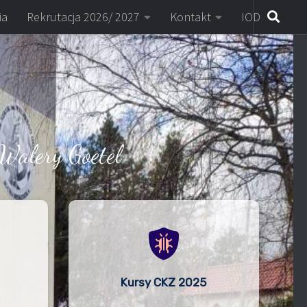
ia
Rekrutacja 2026/ 2027
Kontakt
IOD
Walery Goetel
Kursy CKZ 2025