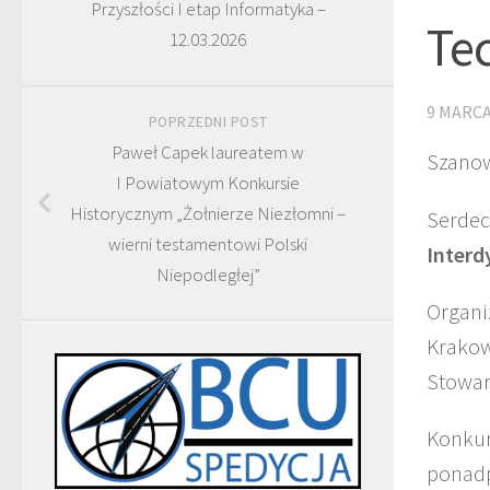
Przyszłości I etap Informatyka –
Te
12.03.2026
9 MARCA
POPRZEDNI POST
Paweł Capek laureatem w
Szanow
I Powiatowym Konkursie
Historycznym „Żołnierze Niezłomni –
Serdec
wierni testamentowi Polski
Interd
Niepodległej”
Organi
Krakow
Stowar
Konkur
ponadp