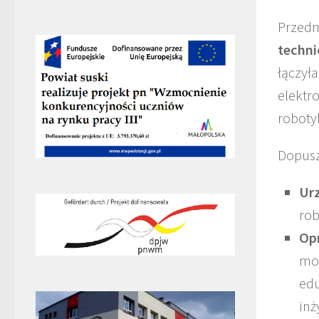
Przedm
techni
łączył
elektr
roboty
Dopusz
Urz
rob
Op
mob
edu
inż