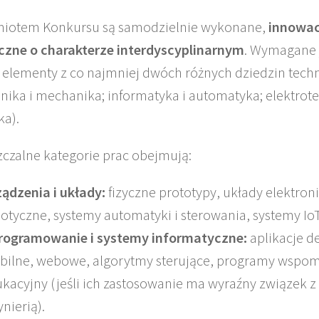
iotem Konkursu są samodzielnie wykonane,
innowac
czne o charakterze interdyscyplinarnym
. Wymagane j
a elementy z co najmniej dwóch różnych dziedzin techn
onika i mechanika; informatyka i automatyka; elektrote
ka).
czalne kategorie prac obejmują:
ądzenia i układy:
fizyczne prototypy, układy elektron
otyczne, systemy automatyki i sterowania, systemy IoT
rogramowanie i systemy informatyczne:
aplikacje d
ilne, webowe, algorytmy sterujące, programy wspom
kacyjny (jeśli ich zastosowanie ma wyraźny związek z
ynierią).