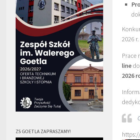
Pr
dok
Konkur
2026 r
Prace 
line
do
2026 r
Inform
dedyko
ZS GOETLA ZAPRASZAMY!
https: