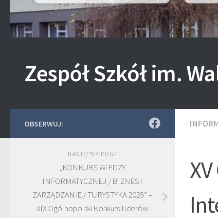
Zespół Szkół im. Wa
INFOR
OBSERWUJ:
NASTĘPNY POST
XV
„KONKURS WIEDZY
INFORMATYCZNEJ / BIZNES I
ZARZĄDZANIE / TURYSTYKA 2025” –
In
XIX Ogólnopolski Konkurs Liderów