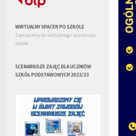
WIRTUALNY SPACER PO SZKOLE
Zapraszamy do wirtualnego spaceru po
szkole
SCENARIUSZE ZAJĘĆ DLA UCZNIÓW
SZKÓŁ PODSTAWOWYCH 2022/23