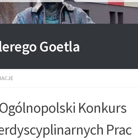
lerego Goetla
MACJE
 Ogólnopolski Konkurs
terdyscyplinarnych Prac