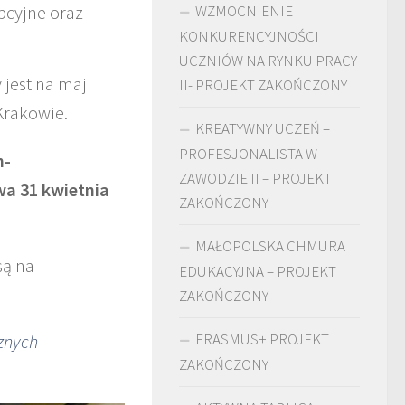
cyjne oraz
WZMOCNIENIE
KONKURENCYJNOŚCI
UCZNIÓW NA RYNKU PRACY
 jest na maj
II- PROJEKT ZAKOŃCZONY
 Krakowie.
KREATYWNY UCZEŃ –
PROFESJONALISTA W
n-
ZAWODZIE II – PROJEKT
wa 31 kwietnia
ZAKOŃCZONY
MAŁOPOLSKA CHMURA
są na
EDUKACYJNA – PROJEKT
ZAKOŃCZONY
ERASMUS+ PROJEKT
znych
ZAKOŃCZONY