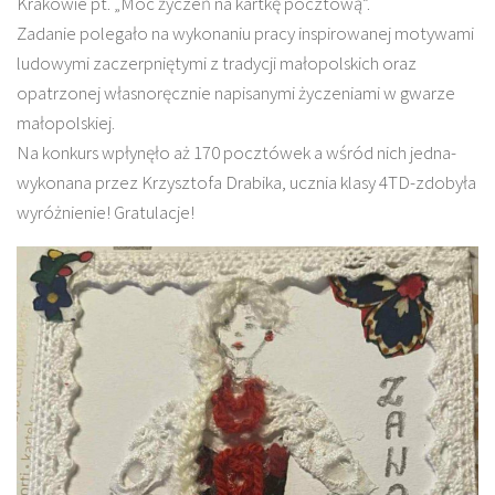
Krakowie pt. „Moc życzeń na kartkę pocztową”.
Zadanie polegało na wykonaniu pracy inspirowanej motywami
ludowymi zaczerpniętymi z tradycji małopolskich oraz
opatrzonej własnoręcznie napisanymi życzeniami w gwarze
małopolskiej.
Na konkurs wpłynęło aż 170 pocztówek a wśród nich jedna-
wykonana przez Krzysztofa Drabika, ucznia klasy 4TD-zdobyła
wyróżnienie! Gratulacje!