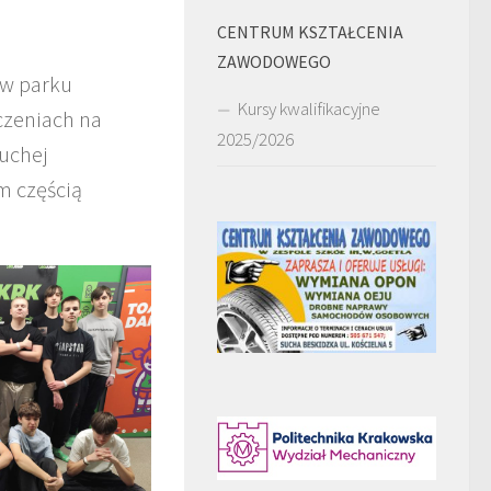
CENTRUM KSZTAŁCENIA
ZAWODOWEGO
 w parku
Kursy kwalifikacyjne
czeniach na
2025/2026
Suchej
m częścią