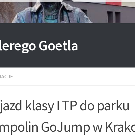
lerego Goetla
MACJE
azd klasy I TP do parku
ampolin GoJump w Krak