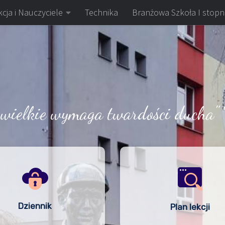
cja i Nauczyciele
Technika
Branżowa Szkoła I stopn
 wielkie wymaga twardości ducha" 
Dziennik
Plan lekcji