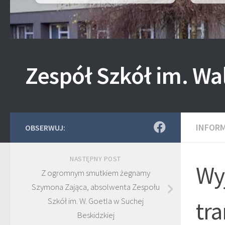
Zespół Szkół im. Wa
INFOR
OBSERWUJ:
NASTĘPNY POST
Wyj
Z ogromnym smutkiem żegnamy
Szymona Zająca, absolwenta Zespołu
Szkół im. W. Goetla w Suchej
tr
Beskidzkiej