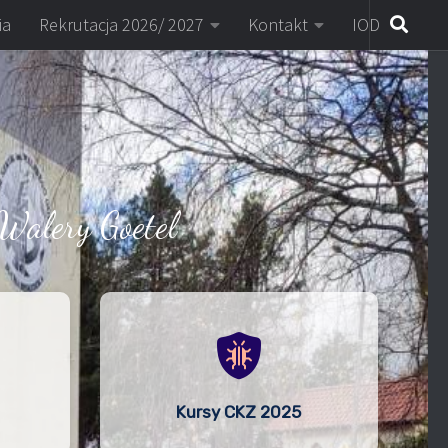
ia
Rekrutacja 2026/ 2027
Kontakt
IOD
Walery Goetel
Kursy CKZ 2025