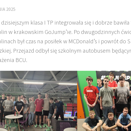
IA 2025
 dzisiejszym klasa I TP integrowała się i dobrze bawiła
lin w krakowskim GoJump’ie. Po dwugodzinnych ćwi
linach był czas na posiłek w MCDonald’s i powrót do 
zkiej. Przejazd odbył się szkolnym autobusem będący
żenia BCU.