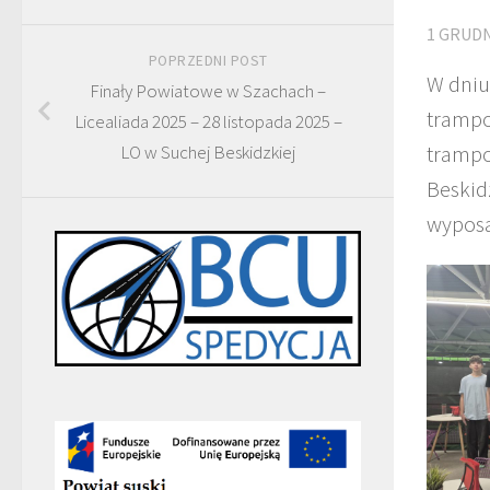
1 GRUDN
POPRZEDNI POST
W dniu
Finały Powiatowe w Szachach –
trampo
Licealiada 2025 – 28 listopada 2025 –
LO w Suchej Beskidzkiej
trampo
Beskid
wyposa