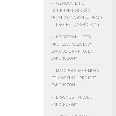
WZMOCNIENIE
KONKURENCYJNOŚCI
UCZNIÓW NA RYNKU PRACY
II- PROJEKT ZAKOŃCZONY
KREATYWNY UCZEŃ –
PROFESJONALISTA W
ZAWODZIE II – PROJEKT
ZAKOŃCZONY
MAŁOPOLSKA CHMURA
EDUKACYJNA – PROJEKT
ZAKOŃCZONY
ERASMUS+ PROJEKT
ZAKOŃCZONY