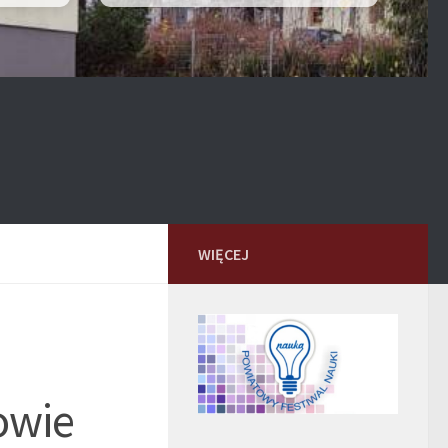
WIĘCEJ
owie