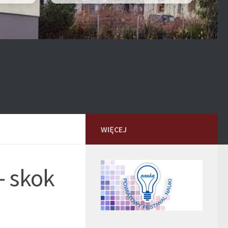
WIĘCEJ
- skok