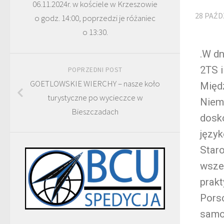
06.11.2024r. w kościele w Krzeszowie
28 PAŹD
o godz. 14:00, poprzedzi je różaniec
o 13:30.
.W dn
2TS 
POPRZEDNI POST
GOETLOWSKIE WIERCHY – nasze koło
Międ
turystyczne po wycieczce w
Niem
Bieszczadach
dosk
języ
Star
wsze
prakt
Pors
samo