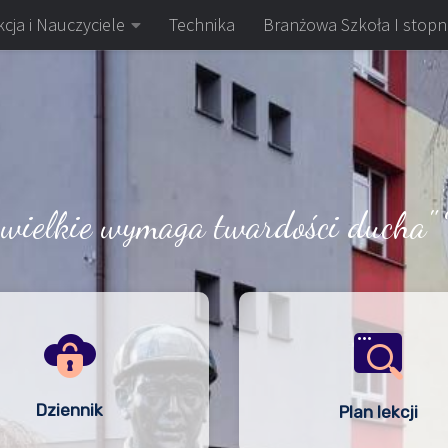
cja i Nauczyciele
Technika
Branżowa Szkoła I stopn
 wielkie wymaga twardości ducha" 
Dziennik
Plan lekcji