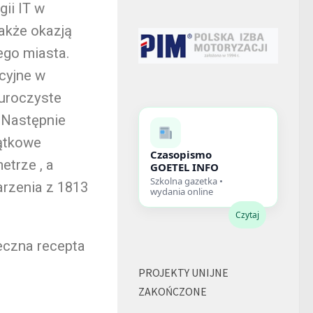
ii IT w
także okazją
ego miasta.
cyjne w
 uroczyste
 Następnie
jątkowe
Czasopismo
etrze , a
GOETEL INFO
Szkolna gazetka •
rzenia z 1813
wydania online
Czytaj
eczna recepta
PROJEKTY UNIJNE
ZAKOŃCZONE