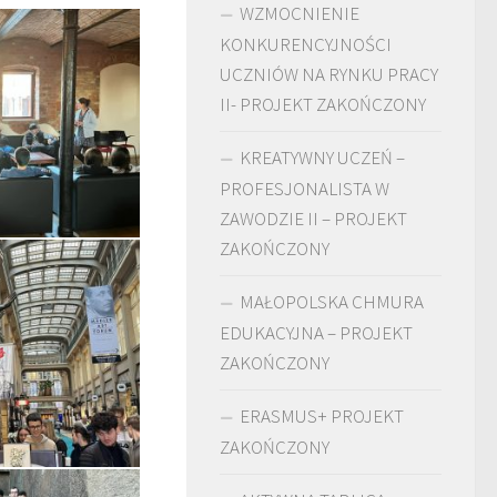
WZMOCNIENIE
KONKURENCYJNOŚCI
UCZNIÓW NA RYNKU PRACY
II- PROJEKT ZAKOŃCZONY
KREATYWNY UCZEŃ –
PROFESJONALISTA W
ZAWODZIE II – PROJEKT
ZAKOŃCZONY
MAŁOPOLSKA CHMURA
EDUKACYJNA – PROJEKT
ZAKOŃCZONY
ERASMUS+ PROJEKT
ZAKOŃCZONY