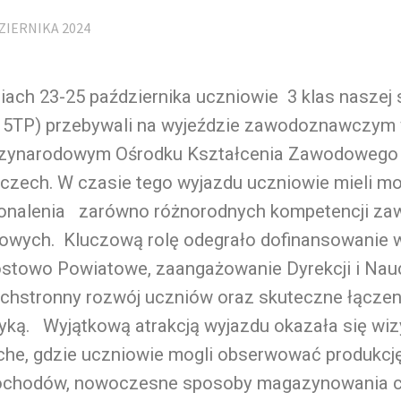
ZIERNIKA 2024
iach 23-25 października uczniowie 3 klas naszej 
i 5TP) przebywali na wyjeździe zawodoznawczym
zynarodowym Ośrodku Kształcenia Zawodowego „
czech. W czasie tego wyjazdu uczniowie mieli m
onalenia zarówno różnorodnych kompetencji zaw
kowych. Kluczową rolę odegrało dofinansowanie 
ostowo Powiatowe, zaangażowanie Dyrekcji i Nauc
chstronny rozwój uczniów oraz skuteczne łączeni
yką. Wyjątkową atrakcją wyjazdu okazała się wizy
che, gdzie uczniowie mogli obserwować produkcj
chodów, nowoczesne sposoby magazynowania c