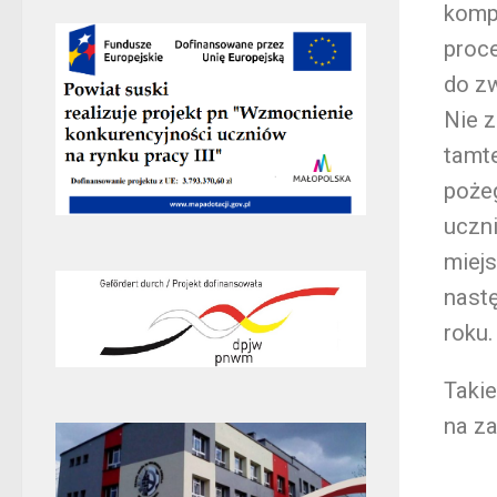
komp
proce
do zw
Nie z
tamte
poże
uczni
miej
nast
roku.
Taki
na z