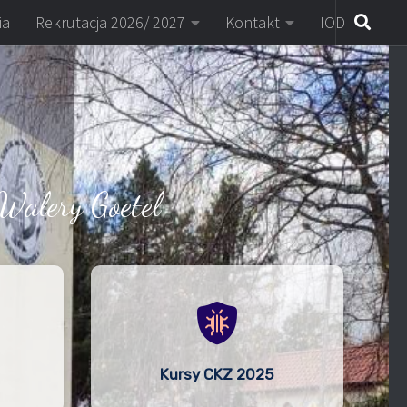
ia
Rekrutacja 2026/ 2027
Kontakt
IOD
Walery Goetel
Kursy CKZ 2025