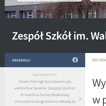
Zespół Szkół im. Wa
INFOR
OBSERWUJ:
NASTĘPNY POST
Wy
Zmarła Pani mgr Ewa Kawończyk,
wieloletnia Dyrektor Zespołu Szkół im.
W. Goetla w Suchej Beskidzkiej.
w 
Uroczystości pogrzebowe odbędą się