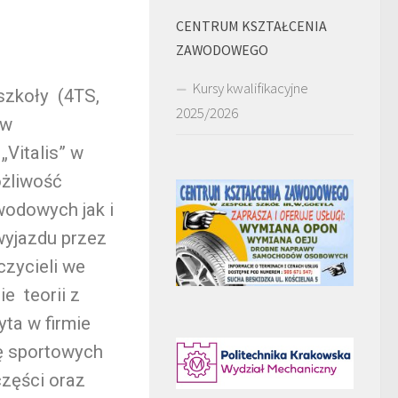
CENTRUM KSZTAŁCENIA
ZAWODOWEGO
Kursy kwalifikacyjne
szkoły (4TS,
2025/2026
 w
Vitalis” w
ożliwość
odowych jak i
wyjazdu przez
zycieli we
e teorii z
ta w firmie
ę sportowych
zęści oraz