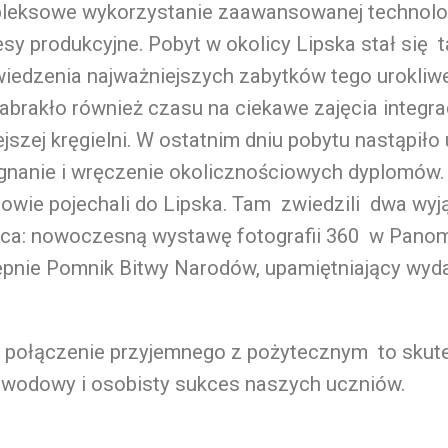
leksowe wykorzystanie zaawansowanej technolog
sy produkcyjne. Pobyt w okolicy Lipska stał się 
iedzenia najważniejszych zabytków tego urokliw
abrakło również czasu na ciekawe zajęcia integra
jszej kręgielni. W ostatnim dniu pobytu nastąpiło
gnanie i wręczenie okolicznościowych dyplomów.
owie pojechali do Lipska. Tam zwiedzili dwa wy
sca: nowoczesną wystawę fotografii 360 w Panom
ępnie Pomnik Bitwy Narodów, upamiętniający wyda
e połączenie przyjemnego z pożytecznym to skut
awodowy i osobisty sukces naszych uczniów.