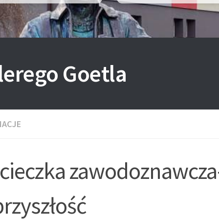
lerego Goetla
MACJE
cieczka zawodoznawcza
przyszłość