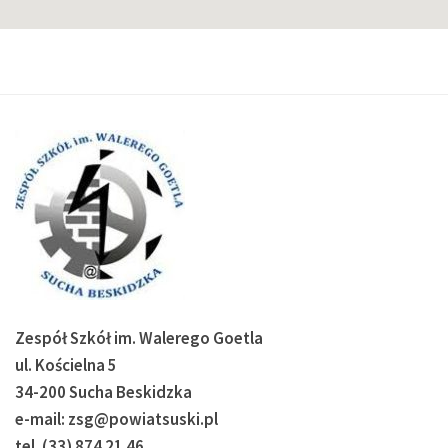
Zespół Szkół im. Walerego Goetla
ul. Kościelna 5
34-200 Sucha Beskidzka
e-mail: zsg@powiatsuski.pl
tel. (33) 874 21 46