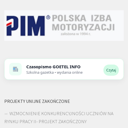
Czasopismo
GOETEL INFO
Czytaj
Szkolna gazetka • wydania online
PROJEKTY UNIJNE ZAKOŃCZONE
WZMOCNIENIE KONKURENCYJNOŚCI UCZNIÓW NA
RYNKU PRACY II- PROJEKT ZAKOŃCZONY