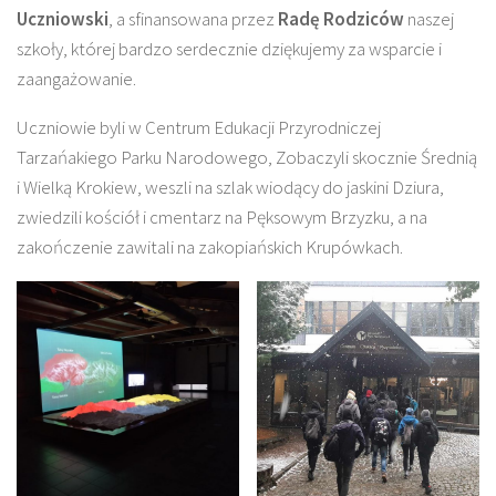
Uczniowski
, a sfinansowana przez
Radę Rodziców
naszej
szkoły, której bardzo serdecznie dziękujemy za wsparcie i
zaangażowanie.
Uczniowie byli w Centrum Edukacji Przyrodniczej
Tarzańakiego Parku Narodowego, Zobaczyli skocznie Średnią
i Wielką Krokiew, weszli na szlak wiodący do jaskini Dziura,
zwiedzili kościół i cmentarz na Pęksowym Brzyzku, a na
zakończenie zawitali na zakopiańskich Krupówkach.