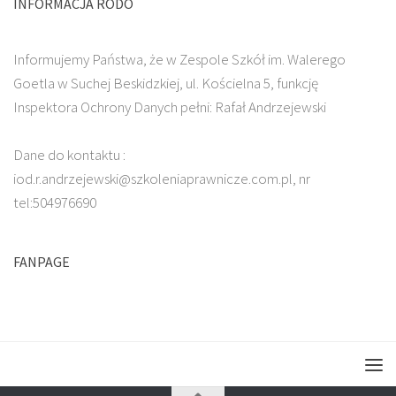
INFORMACJA RODO
Informujemy Państwa, że w Zespole Szkół im. Walerego
Goetla w Suchej Beskidzkiej, ul. Kościelna 5, funkcję
Inspektora Ochrony Danych pełni: Rafał Andrzejewski
Dane do kontaktu :
iod.r.andrzejewski@szkoleniaprawnicze.com.pl, nr
tel:504976690
FANPAGE