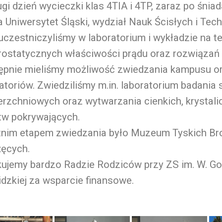
gi dzień wycieczki klas 4TIA i 4TP, zaraz po śnia
a Uniwersytet Śląski, wydział Nauk Ścisłych i Tec
czestniczyliśmy w laboratorium i wykładzie na t
trostatycznych właściwości prądu oraz rozwiąza
ępnie mieliśmy możliwość zwiedzania kampusu o
atoriów. Zwiedziliśmy m.in. laboratorium badania
rzchniowych oraz wytwarzania cienkich, krystal
tw pokrywających.
tnim etapem zwiedzania było Muzeum Tyskich B
żęcych.
kujemy bardzo Radzie Rodziców przy ZS im. W. Go
dzkiej za wsparcie finansowe.