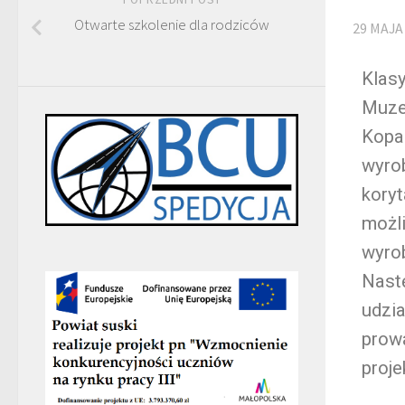
Otwarte szkolenie dla rodziców
29 MAJA
Klasy
Muze
Kopal
wyrob
kory
możl
wyrob
Nastę
udzia
prow
proj