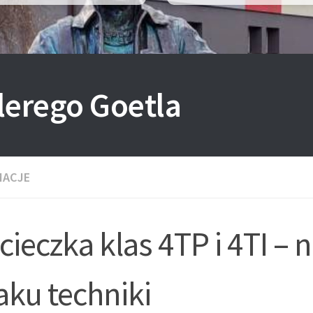
lerego Goetla
MACJE
ieczka klas 4TP i 4TI – 
aku techniki