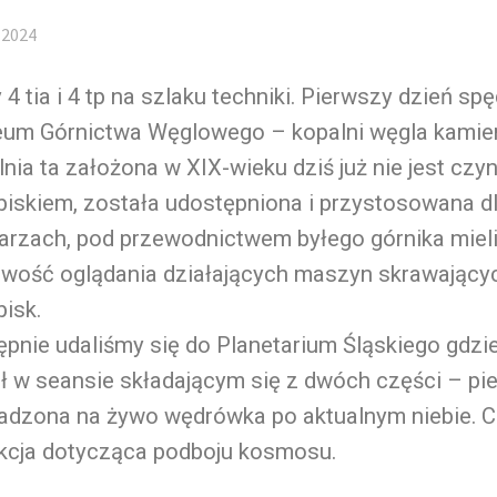
 2024
 4 tia i 4 tp na szlaku techniki. Pierwszy dzień sp
um Górnictwa Węglowego – kopalni węgla kamie
nia ta założona w XIX-wieku dziś już nie jest cz
iskiem, została udostępniona i przystosowana dl
tarzach, pod przewodnictwem byłego górnika miel
iwość oglądania działających maszyn skrawający
isk.
pnie udaliśmy się do Planetarium Śląskiego gdzi
ł w seansie składającym się z dwóch części – pi
adzona na żywo wędrówka po aktualnym niebie. C
ekcja dotycząca podboju kosmosu.