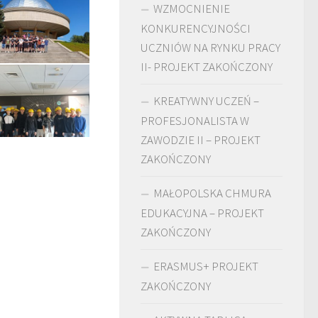
WZMOCNIENIE
KONKURENCYJNOŚCI
UCZNIÓW NA RYNKU PRACY
II- PROJEKT ZAKOŃCZONY
KREATYWNY UCZEŃ –
PROFESJONALISTA W
ZAWODZIE II – PROJEKT
ZAKOŃCZONY
MAŁOPOLSKA CHMURA
EDUKACYJNA – PROJEKT
ZAKOŃCZONY
ERASMUS+ PROJEKT
ZAKOŃCZONY