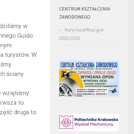
CENTRUM KSZTAŁCENIA
ZAWODOWEGO
ędziliśmy w
Kursy kwalifikacyjne
nnego Guido.
2025/2026
ynnym
a turystów. W
iśmy
ch ściany
e wzięliśmy
erwsza to
zęść druga to