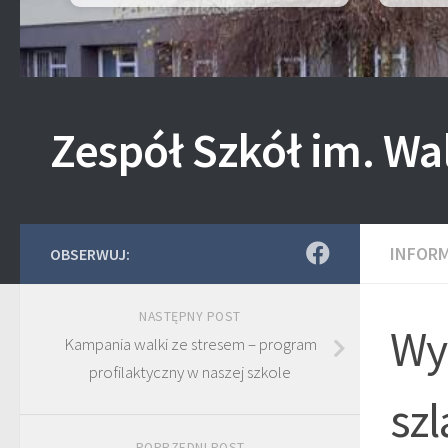
Zespół Szkół im. Wa
INFOR
OBSERWUJ:
NASTĘPNY POST
Wyc
Kampania walki ze stresem – program
profilaktyczny w naszej szkole
szl
POPRZEDNI POST