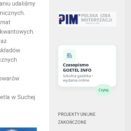
daniu udaliśmy
hnicznych.
emat
ń kwantowych.
raz
 składów
icznych
Czasopismo
GOETEL INFO
Szkolna gazetka •
rowarów
wydania online
Czytaj
etla w Suchej
PROJEKTY UNIJNE
ZAKOŃCZONE