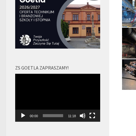
ZS GOETLA ZAPRASZAMY!
Odtwarzacz
video
00:00
11:18