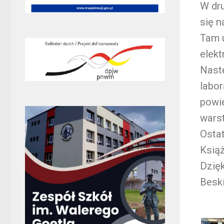
W dru
się n
Tam u
elek
Nast
labor
powie
wars
Osta
Ksią
Dzię
Beski