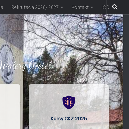
ia
Rekrutacja 2026/ 2027
Kontakt
IOD
Walery Goetel
Kursy CKZ 2025