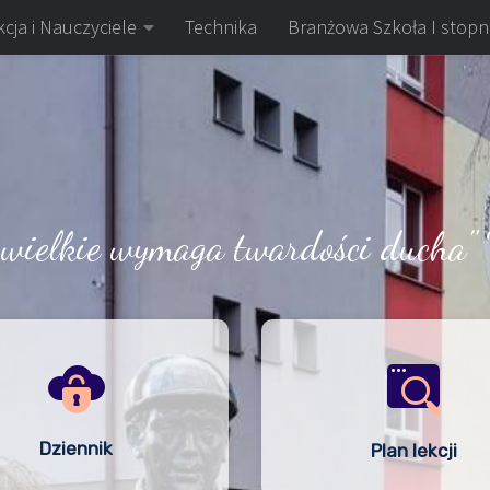
cja i Nauczyciele
Technika
Branżowa Szkoła I stopn
 wielkie wymaga twardości ducha" 
Dziennik
Plan lekcji