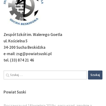
Zespół Szkół im. Walerego Goetla
ul. Kościelna 5
34-200 Sucha Beskidzka
e-mail: zsg@powiatsuski.pl
tel. (33) 874 21 46
Powiat Suski
Począwszy od 18 kwietnia 2019 r., nasz urząd, zgodnie z