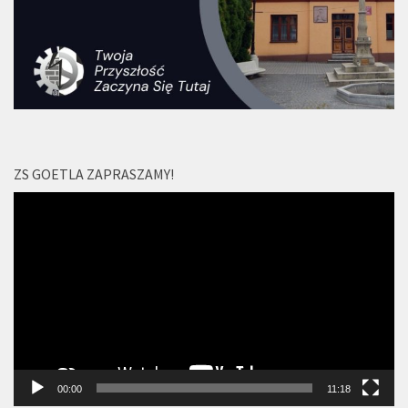
ZS GOETLA ZAPRASZAMY!
Odtwarzacz
video
00:00
11:18