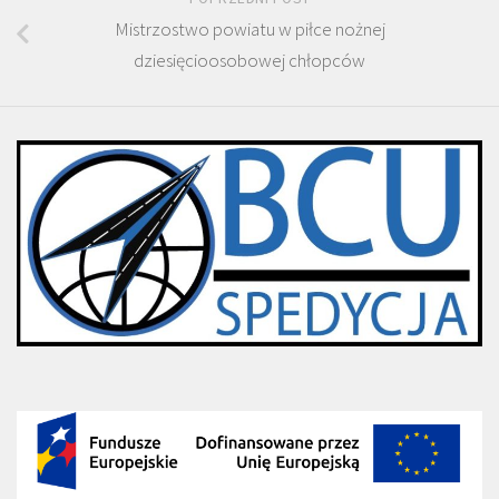
Mistrzostwo powiatu w piłce nożnej
dziesięcioosobowej chłopców