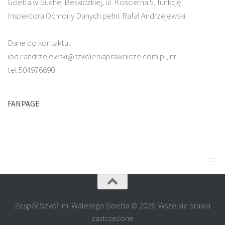
Goetla w Suchej Beskidzkiej, ul. Kościelna 5, funkcję
Inspektora Ochrony Danych pełni: Rafał Andrzejewski
Dane do kontaktu :
iod.r.andrzejewski@szkoleniaprawnicze.com.pl, nr
tel:504976690
FANPAGE
Zespół Szkół im. Walerego Goetla © 2026. Wszelkie prawa
zastrzeżone