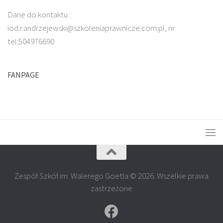
Dane do kontaktu :
iod.r.andrzejewski@szkoleniaprawnicze.com.pl, nr
tel:504976690
FANPAGE
Zespół Szkół im. Walerego Goetla © 2026. Wszelkie prawa
zastrzeżone