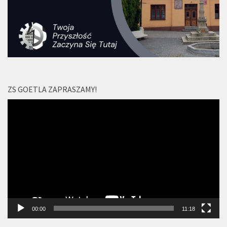
ZS GOETLA ZAPRASZAMY!
Odtwarzacz
video
00:00
11:18