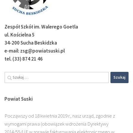
Zespół Szkół im. Walerego Goetla
ul. Kościelna 5
34-200 Sucha Beskidzka
e-mail: zsg@powiatsuski.pl
tel. (33) 874 21 46
Szukaj:
Powiat Suski
Począwszy od 18 kwietnia 2019 r., nasz urząd, zgodnie z
wymogami prawa (obowiązek wdrożenia Dyrektywy
2014/55/UE w sprawie fakturowania elektronicznego w