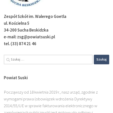
Zespół Szkół im. Walerego Goetla
ul. Kościelna 5
34-200 Sucha Beskidzka
e-mail: zsg@powiatsuski.pl
tel. (33) 874 21 46
Szukaj:
Powiat Suski
Począwszy od 18 kwietnia 2019 r., nasz urząd, zgodnie z
wymogami prawa (obowiązek wdrożenia Dyrektywy
2014/55/UE w sprawie fakturowania elektronicznego w
zamówieniach publicznych) jest gotowy do odbioru i