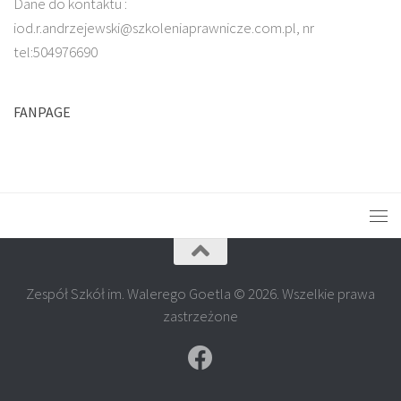
Dane do kontaktu :
iod.r.andrzejewski@szkoleniaprawnicze.com.pl, nr
tel:504976690
FANPAGE
Zespół Szkół im. Walerego Goetla © 2026. Wszelkie prawa
zastrzeżone