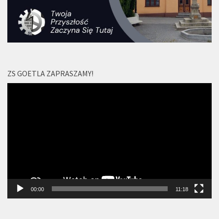
ZS GOETLA ZAPRASZAMY!
Odtwarzacz
video
00:00
11:18