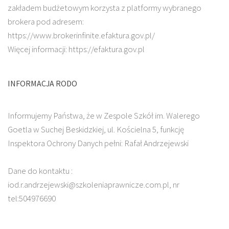
zakładem budżetowym korzysta z platformy wybranego
brokera pod adresem:
https://www.brokerinfinite.efaktura.gov.pl/
Więcej informacji: https://efaktura.gov.pl
INFORMACJA RODO
Informujemy Państwa, że w Zespole Szkół im. Walerego
Goetla w Suchej Beskidzkiej, ul. Kościelna 5, funkcję
Inspektora Ochrony Danych pełni: Rafał Andrzejewski
Dane do kontaktu :
iod.r.andrzejewski@szkoleniaprawnicze.com.pl, nr
tel:504976690