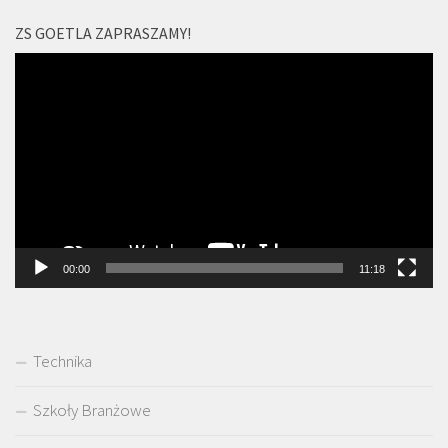
ZS GOETLA ZAPRASZAMY!
Odtwarzacz
video
00:00
11:18
Technika
Szkoły Branżowe