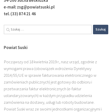
34-200 Sucha Beskidzka
e-mail: zsg@powiatsuski.pl
tel. (33) 874 21 46
Szukaj:
Powiat Suski
Począwszy od 18 kwietnia 2019 r., nasz urząd, zgodnie z
wymogami prawa (obowiązek wdrożenia Dyrektywy
2014/55/UE w sprawie fakturowania elektronicznego w
zamówieniach publicznych) jest gotowy do odbioru i
przetwarzania faktur elektronicznych (e-faktur
ustandaryzowanych) w każdym przypadku udzielenia
zamówienia na dostawy, usługi lub roboty budowlane.
Powiat Suski wraz ze swoimi jednostkami organizacyjnymi i