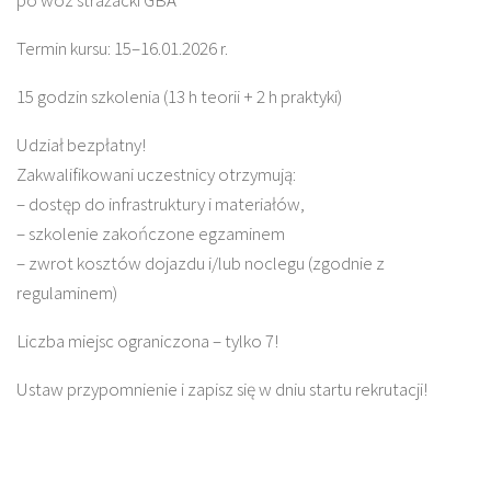
po wóz strażacki GBA
Termin kursu: 15–16.01.2026 r.
15 godzin szkolenia (13 h teorii + 2 h praktyki)
Udział bezpłatny!
Zakwalifikowani uczestnicy otrzymują:
– dostęp do infrastruktury i materiałów,
– szkolenie zakończone egzaminem
– zwrot kosztów dojazdu i/lub noclegu (zgodnie z
regulaminem)
Liczba miejsc ograniczona – tylko 7!
Ustaw przypomnienie i zapisz się w dniu startu rekrutacji!