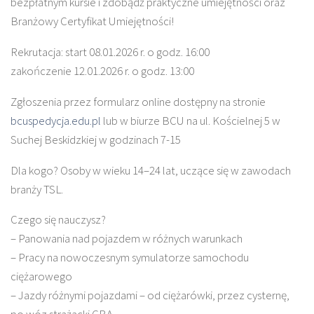
bezpłatnym kursie i zdobądź praktyczne umiejętności oraz
Branżowy Certyfikat Umiejętności!
Rekrutacja: start 08.01.2026 r. o godz. 16:00
zakończenie 12.01.2026 r. o godz. 13:00
Zgłoszenia przez formularz online dostępny na stronie
bcuspedycja.edu.pl
lub w biurze BCU na ul. Kościelnej 5 w
Suchej Beskidzkiej w godzinach 7-15
Dla kogo? Osoby w wieku 14–24 lat, uczące się w zawodach
branży TSL.
Czego się nauczysz?
– Panowania nad pojazdem w różnych warunkach
– Pracy na nowoczesnym symulatorze samochodu
ciężarowego
– Jazdy różnymi pojazdami – od ciężarówki, przez cysternę,