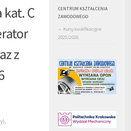
 kat. C
CENTRUM KSZTAŁCENIA
ZAWODOWEGO
rator
Kursy kwalifikacyjne
2025/2026
az z
6
y),