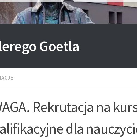
lerego Goetla
MACJE
AGA! Rekrutacja na kur
lifikacyjne dla nauczycie