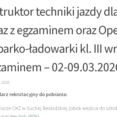
truktor techniki jazdy dla
az z egzaminem oraz Ope
arko-ładowarki kl. III wr
zaminem – 02-09.03.202
 2026
arz rekrutacyjny do pobrania:
iurze CKZ w Suchej Beskidzkiej (obok wejścia do szkoł
kając ten link (PDF)