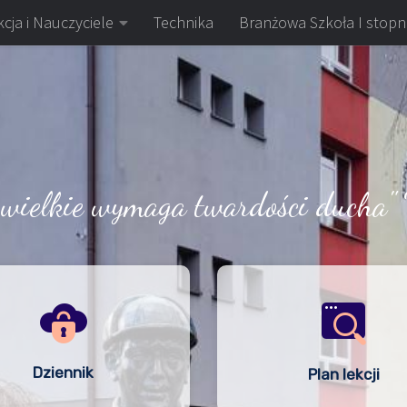
cja i Nauczyciele
Technika
Branżowa Szkoła I stopn
 wielkie wymaga twardości ducha" 
Dziennik
Plan lekcji