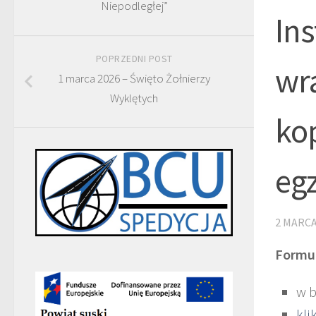
Niepodległej”
Ins
POPRZEDNI POST
wr
1 marca 2026 – Święto Żołnierzy
Wyklętych
kop
eg
2 MARCA
Formul
w b
kli