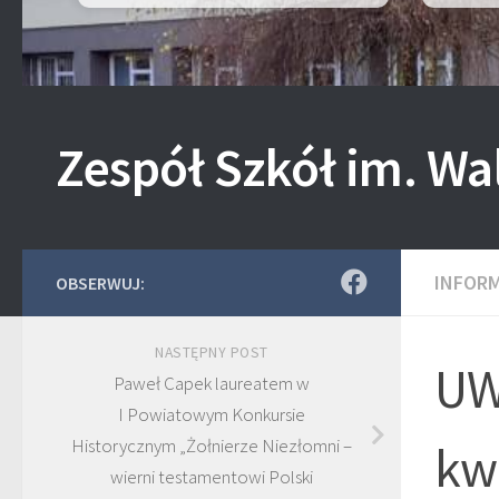
Zespół Szkół im. Wa
INFOR
OBSERWUJ:
NASTĘPNY POST
UW
Paweł Capek laureatem w
I Powiatowym Konkursie
Historycznym „Żołnierze Niezłomni –
kwa
wierni testamentowi Polski