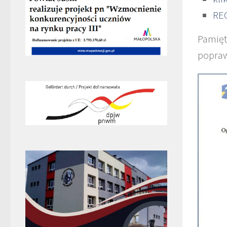
RE
Pamięt
popraw