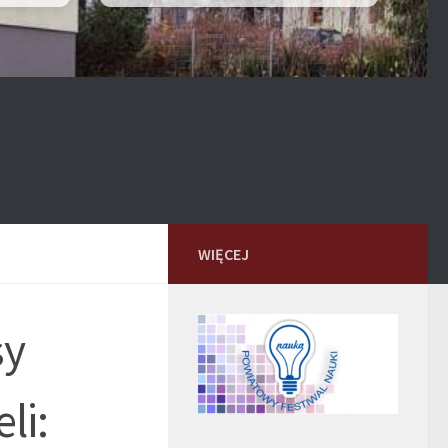
WIĘCEJ
sy
li: