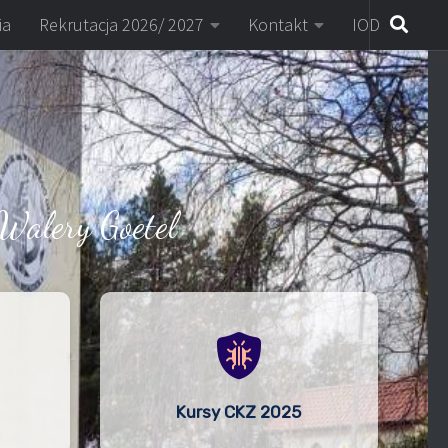
ia
Rekrutacja 2026/ 2027
Kontakt
IOD
Walery Goetel
Kursy CKZ 2025