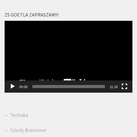
ZS GOETLA ZAPRASZAMY!
Odtwarzacz
video
00:00
11:18
Technika
Szkoły Branżowe