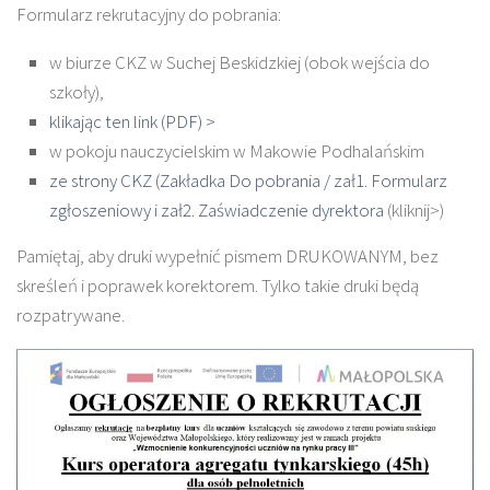
Formularz rekrutacyjny do pobrania:
w biurze CKZ w Suchej Beskidzkiej (obok wejścia do
szkoły),
klikając ten link (PDF) >
w pokoju nauczycielskim w Makowie Podhalańskim
ze strony CKZ (Zakładka Do pobrania / zał1. Formularz
zgłoszeniowy i zał2. Zaświadczenie dyrektora
(kliknij>)
Pamiętaj, aby druki wypełnić pismem DRUKOWANYM, bez
skreśleń i poprawek korektorem. Tylko takie druki będą
rozpatrywane.