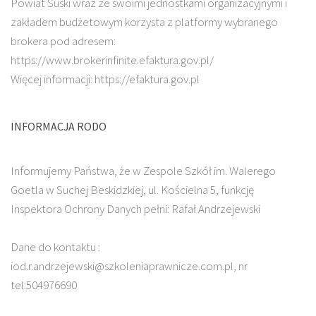
Powiat Suski wraz ze swoimi jednostkami organizacyjnymi i
zakładem budżetowym korzysta z platformy wybranego
brokera pod adresem:
https://www.brokerinfinite.efaktura.gov.pl/
Więcej informacji: https://efaktura.gov.pl
INFORMACJA RODO
Informujemy Państwa, że w Zespole Szkół im. Walerego
Goetla w Suchej Beskidzkiej, ul. Kościelna 5, funkcję
Inspektora Ochrony Danych pełni: Rafał Andrzejewski
Dane do kontaktu :
iod.r.andrzejewski@szkoleniaprawnicze.com.pl, nr
tel:504976690